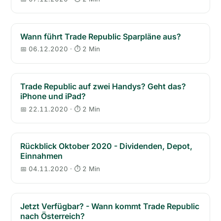
Wann führt Trade Republic Sparpläne aus?
📅 06.12.2020 · ⏱ 2 Min
Trade Republic auf zwei Handys? Geht das?
iPhone und iPad?
📅 22.11.2020 · ⏱ 2 Min
Rückblick Oktober 2020 - Dividenden, Depot,
Einnahmen
📅 04.11.2020 · ⏱ 2 Min
Jetzt Verfügbar? - Wann kommt Trade Republic
nach Österreich?