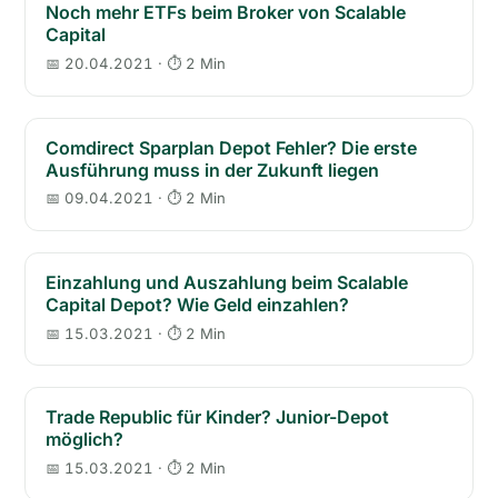
Noch mehr ETFs beim Broker von Scalable
Capital
📅 20.04.2021 · ⏱ 2 Min
Comdirect Sparplan Depot Fehler? Die erste
Ausführung muss in der Zukunft liegen
📅 09.04.2021 · ⏱ 2 Min
Einzahlung und Auszahlung beim Scalable
Capital Depot? Wie Geld einzahlen?
📅 15.03.2021 · ⏱ 2 Min
Trade Republic für Kinder? Junior-Depot
möglich?
📅 15.03.2021 · ⏱ 2 Min