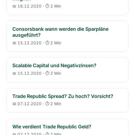
📅 16.12.2020 · ⏱ 2 Min
Consorsbank wann werden die Sparpläne
ausgeführt?
📅 15.12.2020 · ⏱ 2 Min
Scalable Capital und Negativzinsen?
📅 15.12.2020 · ⏱ 2 Min
Trade Republic Spread? Zu hoch? Vorsicht?
📅 07.12.2020 · ⏱ 2 Min
Wie verdient Trade Republic Geld?
📅 07.12.2020 · ⏱ 2 Min