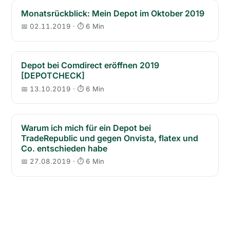
Monatsrückblick: Mein Depot im Oktober 2019
📅 02.11.2019 · ⏱ 6 Min
Depot bei Comdirect eröffnen 2019
[DEPOTCHECK]
📅 13.10.2019 · ⏱ 6 Min
Warum ich mich für ein Depot bei
TradeRepublic und gegen Onvista, flatex und
Co. entschieden habe
📅 27.08.2019 · ⏱ 6 Min