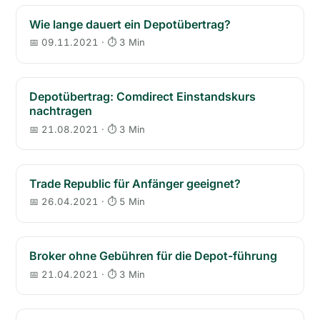
Wie lange dauert ein Depotübertrag?
📅 09.11.2021 · ⏱ 3 Min
Depotübertrag: Comdirect Einstandskurs
nachtragen
📅 21.08.2021 · ⏱ 3 Min
Trade Republic für Anfänger geeignet?
📅 26.04.2021 · ⏱ 5 Min
Broker ohne Gebühren für die Depot-führung
📅 21.04.2021 · ⏱ 3 Min