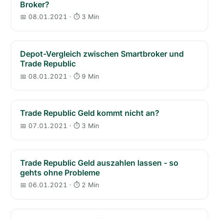
Broker?
📅 08.01.2021 · ⏱ 3 Min
Depot-Vergleich zwischen Smartbroker und
Trade Republic
📅 08.01.2021 · ⏱ 9 Min
Trade Republic Geld kommt nicht an?
📅 07.01.2021 · ⏱ 3 Min
Trade Republic Geld auszahlen lassen - so
gehts ohne Probleme
📅 06.01.2021 · ⏱ 2 Min