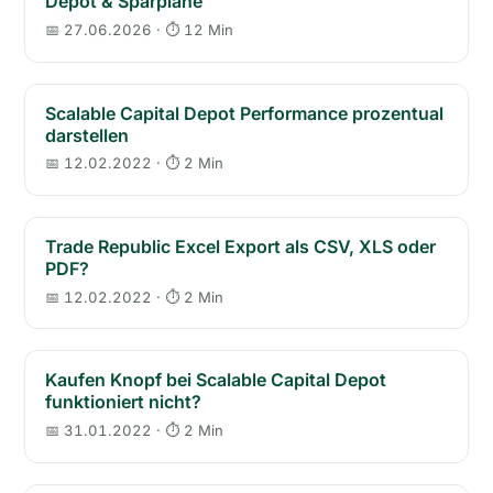
Depot & Sparpläne
📅 27.06.2026 · ⏱ 12 Min
🎁
Empfehlungen
▾
📰
Artikel
Scalable Capital Depot Performance prozentual
darstellen
📅 12.02.2022 · ⏱ 2 Min
Wie finanziert sich diese Seite?
Über mich
Trade Republic Excel Export als CSV, XLS oder
PDF?
📅 12.02.2022 · ⏱ 2 Min
Kaufen Knopf bei Scalable Capital Depot
funktioniert nicht?
📅 31.01.2022 · ⏱ 2 Min