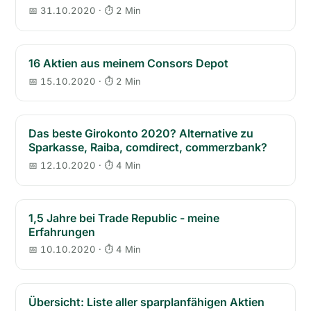
📅 31.10.2020 · ⏱ 2 Min
16 Aktien aus meinem Consors Depot
📅 15.10.2020 · ⏱ 2 Min
Das beste Girokonto 2020? Alternative zu
Sparkasse, Raiba, comdirect, commerzbank?
📅 12.10.2020 · ⏱ 4 Min
1,5 Jahre bei Trade Republic - meine
Erfahrungen
📅 10.10.2020 · ⏱ 4 Min
Übersicht: Liste aller sparplanfähigen Aktien