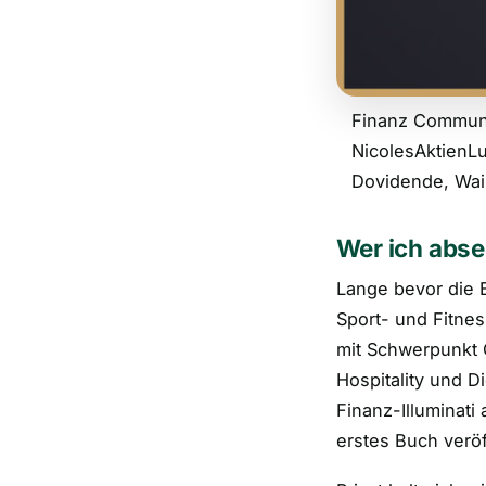
Finanz Communit
NicolesAktienLu
Dovidende, Wai
Wer ich abse
Lange bevor die B
Sport- und Fitne
mit Schwerpunkt G
Hospitality und D
Finanz-Illuminat
erstes Buch veröff