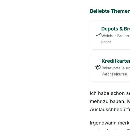
Beliebte Theme
Depots & Br
📈
Welcher Broker 
passt
Kreditkarte
💳
Reisevorteile un
Wechselkurse
Ich habe schon s
mehr zu bauen. M
Austauschbedürfn
Irgendwann merkte