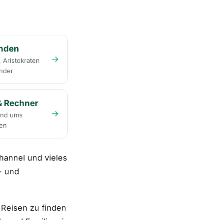
enden
→
, Aristokraten
nder
& Rechner
→
und ums
ren
hannel und vieles
- und
 Reisen zu finden