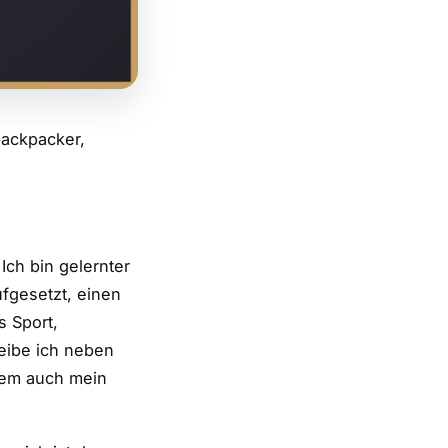
backpacker,
ch bin gelernter
fgesetzt, einen
s Sport,
reibe ich neben
zem auch mein