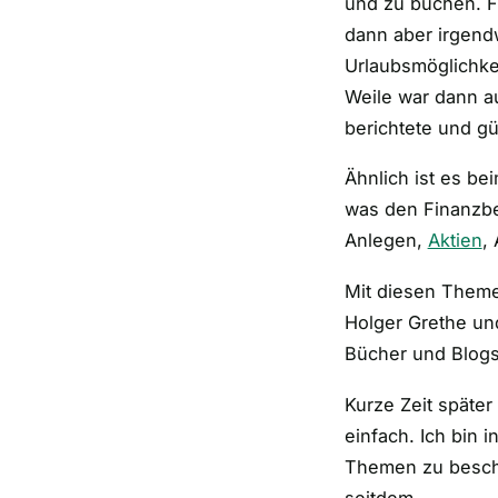
und zu buchen. F
dann aber irgend
Urlaubsmöglichkei
Weile war dann a
berichtete und gü
Ähnlich ist es be
was den Finanzber
Anlegen,
Aktien
,
Mit diesen Theme
Holger Grethe und
Bücher und Blog
Kurze Zeit später
einfach. Ich bin 
Themen zu beschä
seitdem.