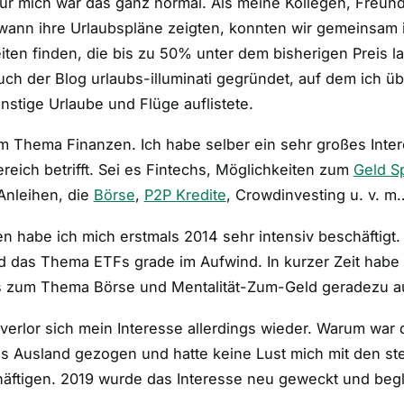
ür mich war das ganz normal. Als meine Kollegen, Freund
wann ihre Urlaubspläne zeigten, konnten wir gemeinsam i
ten finden, die bis zu 50% unter dem bisherigen Preis l
uch der Blog urlaubs-illuminati gegründet, auf dem ich 
nstige Urlaube und Flüge auflistete.
im Thema Finanzen. Ich habe selber ein sehr großes Inter
eich betrifft. Sei es Fintechs, Möglichkeiten zum
Geld S
 Anleihen, die
Börse
,
P2P Kredite
, Crowdinvesting u. v. m…
n habe ich mich erstmals 2014 sehr intensiv beschäftigt
 das Thema ETFs grade im Aufwind. In kurzer Zeit habe i
s zum Thema Börse und Mentalität-Zum-Geld geradezu a
 verlor sich mein Interesse allerdings wieder. Warum war
ins Ausland gezogen und hatte keine Lust mich mit den st
ftigen. 2019 wurde das Interesse neu geweckt und begl