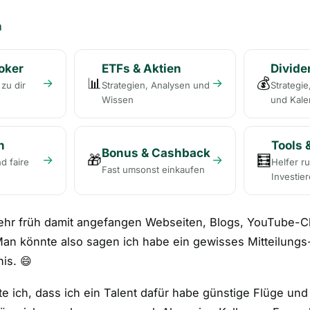
n
oker
ETFs & Aktien
Divid
📊
💰
→
→
zu dir
Strategien, Analysen und
Strategie
Wissen
und Kale
n
Tools 
Bonus & Cashback
🎁
🧮
→
→
d faire
Helfer r
Fast umsonst einkaufen
Investie
ehr früh damit angefangen Webseiten, Blogs, YouTube-C
an könnte also sagen ich habe ein gewisses Mitteilungs
is. 😄
 ich, dass ich ein Talent dafür habe günstige Flüge und