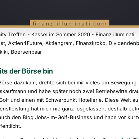
y Treffen - Kassel im Sommer 2020 - Finanz illuminati,
st, Aktien4Future, Aktiengram, Finanzkroko, Dividenden
kiki, Boersenpaar
its der Börse bin
örse dazukam, drehte sich bei mir vieles um Bewegung. I
sskaufmann und habe später noch zwei Betriebswirte drau
olf und einen mit Schwerpunkt Hotellerie. Diese Welt au
ienstleistung hat mich nie ganz losgelassen, deshalb bet
i auch den Blog Jobs-im-Golf-Business und habe vor kur
entlicht.