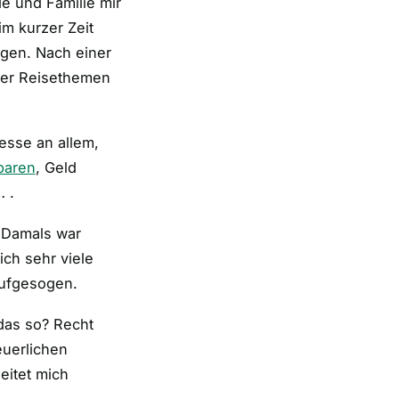
e und Familie mir
m kurzer Zeit
agen. Nach einer
über Reisethemen
esse an allem,
paren
, Geld
 .
. Damals war
ch sehr viele
ufgesogen.
 das so? Recht
euerlichen
eitet mich