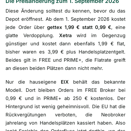
Die Preisänderung zum 1. September 2026
Diese Änderung solltest du kennen, bevor du das
Depot eröffnest. Ab dem 1. September 2026 kostet
jede Order über
gettex 1,99 € statt 0,99 €
, eine
glatte Verdopplung.
Xetra
wird im Gegenzug
günstiger und kostet dann ebenfalls 1,99 € flat,
bisher waren es 3,99 € plus Handelsplatzentgelt.
Beides gilt in FREE und PRIME+, die Flatrate greift
an diesen beiden Plätzen dann nicht mehr.
Nur die hauseigene
EIX
behält das bekannte
Modell. Dort bleiben Orders im FREE Broker bei
0,99 € und in PRIME+ ab 250 € kostenlos. Der
Hintergrund ist wenig geheimnisvoll. Die EU hat die
Rückvergütungen verboten, die Neobroker
jahrelang von Handelsplätzen kassiert haben. Also
lenkt Scalable den Orderfluss jetzt dorthin, wo das