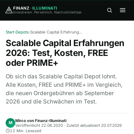
FINANZ
·
ILLUMINATI
Investieren. Persönlich. Nachvollziehbar.
FINANZ
·
ILLUMINATI
Start
›
Depots
›
Scalable Capital Erfahrungen 2026: Test, Kosten, FREE oder PRIME+
Scalable Capital Erfahrungen
2026: Test, Kosten, FREE
oder PRIME+
🏠
Home
Ob sich das Scalable Capital Depot lohnt.
Alle Kosten, FREE und PRIME+ im Vergleich,
🎓
die neuen Ordergebühren ab September
Wissen
▾
2026 und die Schwächen im Test.
⚖️
Vergleiche
▾
Mirco von Finanz-Illuminati
M
Veröffentlicht 22.06.2020
·
Zuletzt aktualisiert 20.07.2026
🛠
Tools
▾
12 Min. Lesezeit