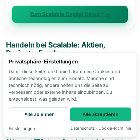
Zum Scalable Capital Depot * →
Handeln bei Scalable: Aktien,
Derivate, Fonds
Privatsphäre-Einstellungen
Aktien und Bruchstücke
Damit diese Seite funktioniert, kommen Cookies und
ähnliche Technologien zum Einsatz. Manche sind
Über
8.000 Aktien
stehen im Universum, davon
technisch nötig, andere helfen uns die Seite zu
sind rund 4.500 sparplanfähig. Über die Sparpläne
verbessern oder externe Inhalte einzubinden. Du
entstehen automatisch Bruchstücke,
wie Scalable
entscheidest, was geladen wird.
mit Teilaktien umgeht, haben wir hier
aufgeschrieben
. Ein Mindestordervolumen gibt es
Alle ablehnen
Alle akzeptieren
nicht mehr, du kannst ab 1 € ordern,
die Geschichte
Datenschutz
·
Cookie-Richtlinie
Einstellungen
des alten 250-€-Minimums steht hier
.
Welche