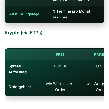
9 Termine pro Monat
Ausführungstage
wählbar
Krypto (via ETPs)
Krypto (via ETPs)
FREE
PRIME+
Spread-
0,99 %
0,69 %
Aufschlag
wie Wertpapier-
wie Wertpap
Ordergebühr
Order
Order