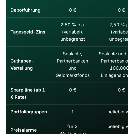
Depotführung
0 €
0 €
2,50 % p.a.
2,50 % p.a.
Tagesgeld-Zins
(variabel),
(variabel),
unbegrenzt
unbegrenzt
Scalable,
Scalable und bis
Guthaben-
Partnerbanken
Partnerbanken 
Verteilung
und
100.000 €
Geldmarktfonds
Einlagensicher
Sparpläne (ab 1
0 €
0 €
€ Rate)
Portfoliogruppen
1
beliebig viel
für 3
beliebig viel
Preisalarme
Wertpapiere