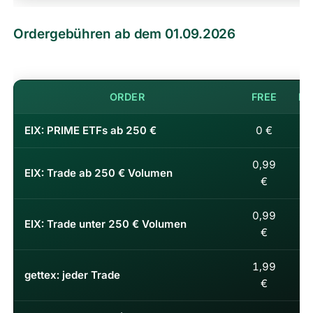
Ordergebühren ab dem 01.09.2026
Ordergebühren ab dem 01.09.2026
ORDER
FREE
PR
EIX: PRIME ETFs ab 250 €
0 €
0,99
EIX: Trade ab 250 € Volumen
€
0,99
0,
EIX: Trade unter 250 € Volumen
€
1,99
1,
gettex: jeder Trade
€