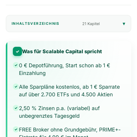
🎁
Empfehlungen
▾
21 Kapitel
INHALTSVERZEICHNIS
📰
Artikel
Wie finanziert sich diese Seite?
Was für Scalable Capital spricht
✓
Über mich
0 € Depotführung, Start schon ab 1 €
✓
Einzahlung
Alle Sparpläne kostenlos, ab 1 € Sparrate
✓
auf über 2.700 ETFs und 4.500 Aktien
2,50 % Zinsen p.a. (variabel) auf
✓
unbegrenztes Tagesgeld
FREE Broker ohne Grundgebühr, PRIME+-
✓