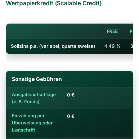
Wertpapierkredit (Scalable Credit)
Wertpapierkredit (Scalable Credit)
FREE
PRI
Sollzins p.a. (variabel, quartalsweise)
4,49 %
3,4
Sonstige Gebühren
Ausgabeaufschläge
0 €
(z. B. Fonds)
Einzahlung per
0 €
Überweisung oder
Lastschrift