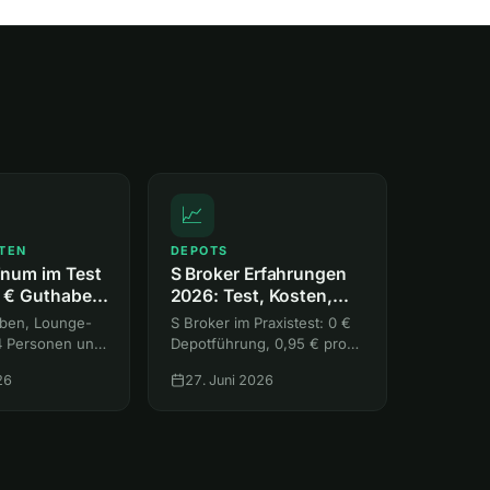
📈
TEN
DEPOTS
inum im Test
S Broker Erfahrungen
 € Guthaben,
2026: Test, Kosten,
und 85.000
Depot & Sparpläne
ben, Lounge-
S Broker im Praxistest: 0 €
4 Personen und
Depotführung, 0,95 € pro
00 Punkte
Order, Sparpläne kostenlos.
26
27. Juni 2026
du aus der
Wo sich der Sparkassen-
um mehr
Broker lohnt, wo die freie
s sie kostet,
Handelsplatzwahl teuer wird
und für wen er passt.