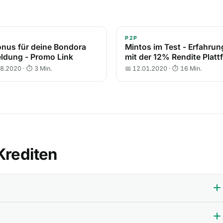
P2P
nus für deine Bondora
Mintos im Test - Erfahru
ldung - Promo Link
mit der 12% Rendite Platt
08.2020 · ⏱ 3 Min.
📅 12.01.2020 · ⏱ 16 Min.
Krediten