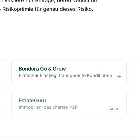
 Investiere nur Beträge, deren Verlust du
 Risikoprämie für genau dieses Risiko.
Bondora Go & Grow
Einfacher Einstieg, transparente Konditionen
→
→
EstateGuru
Immobilien-besichertes P2P
BALD