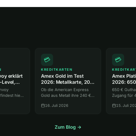
💳
💳
N
KREDITKARTEN
KREDITKAR
oy erklärt
Amex Gold im Test
Amex Plat
-Level,
2026: Metallkarte, 200
2026: 650
der
€ Startguthaben und
Lounges 
onvoy
Ob die American Express
650 € Gutha
 zu Gold
Membership Rewards
Punkte
 findest hier
Gold aus Metall ihre 240 €
Zugang für 
s-Level mit
Gebühr wert ist. Du findest
bis zu 85.0
16. Juli 2026
15. Juli 20
, den Wert
hier alle Guthaben, den
Bonus. Wie 
 zwei
200-€-Bonus, die
Amex Platin
um Gold-
Versicherungen und den
rausholst, al
e einzige
Vergleich mit Platinum und
liest du hier.
Zum Blog →
Payback Amex.