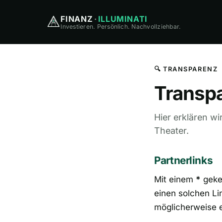
FINANZ
·
ILLUMINATI
Investieren. Persönlich. Nachvollziehbar.
🔍 TRANSPARENZ
Transp
Hier erklären wi
Theater.
Partnerlinks
Mit einem
*
geken
einen solchen Lin
möglicherweise e