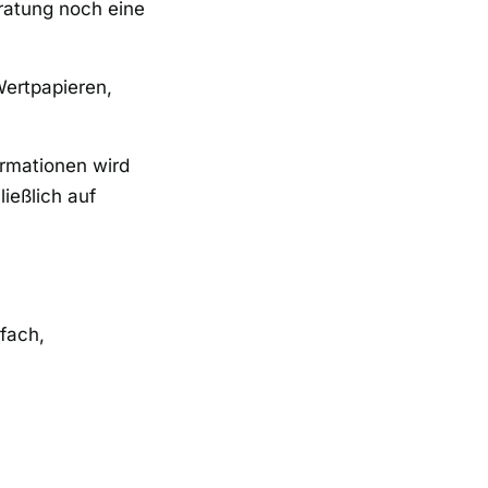
ratung noch eine
Wertpapieren,
formationen wird
ießlich auf
nfach,