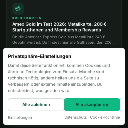
💳
KREDITKARTEN
Amex Gold im Test 2026: Metallkarte, 200 €
Startguthaben und Membership Rewards
Ob die American Express Gold aus Metall ihre 240 €
Gebühr wert ist. Du findest hier alle Guthaben, den 200-
€-Bonus, die Versicherungen und den Vergleich mit
16. Juli 2026
Platinum und Payback Amex.
Privatsphäre-Einstellungen
Damit diese Seite funktioniert, kommen Cookies und
ähnliche Technologien zum Einsatz. Manche sind
💳
technisch nötig, andere helfen uns die Seite zu
verbessern oder externe Inhalte einzubinden. Du
KREDITKARTEN
entscheidest, was geladen wird.
Amex Platinum im Test 2026: 650 € Guthaben,
Lounges und 85.000 Punkte
650 € Guthaben, Lounge-Zugang für 4 Personen und bis
Alle ablehnen
Alle akzeptieren
zu 85.000 Punkte Bonus. Wie du aus der Amex Platinum
mehr rausholst, als sie kostet, liest du hier.
Datenschutz
·
Cookie-Richtlinie
Einstellungen
15. Juli 2026