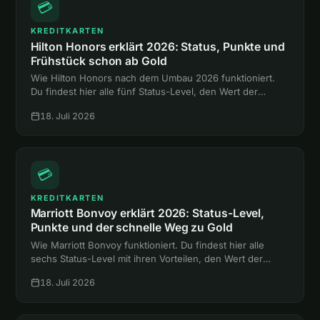
💳
KREDITKARTEN
Hilton Honors erklärt 2026: Status, Punkte und
Frühstück schon ab Gold
Wie Hilton Honors nach dem Umbau 2026 funktioniert.
Du findest hier alle fünf Status-Level, den Wert der
Punkte und den Weg zum Gold-Status mit Frühstück,
18. Juli 2026
ganz ohne Hotelnacht.
💳
KREDITKARTEN
Marriott Bonvoy erklärt 2026: Status-Level,
Punkte und der schnelle Weg zu Gold
Wie Marriott Bonvoy funktioniert. Du findest hier alle
sechs Status-Level mit ihren Vorteilen, den Wert der
Punkte und zwei Abkürzungen zum Gold-Status ohne
18. Juli 2026
eine einzige Hotelnacht.