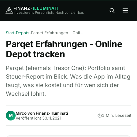
FINANZ
·
ILLUMINATI
Investieren. Persönlich. Nachvollziehbar.
FINANZ
·
ILLUMINATI
Start
›
Depots
›
Parqet Erfahrungen - Online Depot tracken
Parqet Erfahrungen - Online
Depot tracken
Parqet (ehemals Tresor One): Portfolio samt
Steuer-Report im Blick. Was die App im Alltag
🏠
Home
taugt, was sie kostet und für wen sich der
Wechsel lohnt.
🎓
Wissen
▾
⚖️
Vergleiche
▾
Mirco von Finanz-Illuminati
M
1 Min. Lesezeit
Veröffentlicht 30.11.2021
🛠
Tools
▾