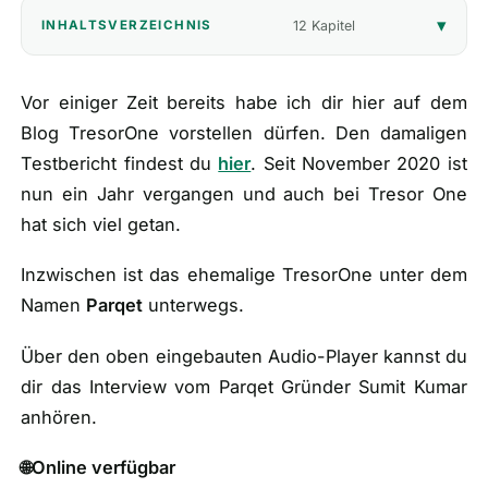
12 Kapitel
INHALTSVERZEICHNIS
🎁
Empfehlungen
▾
📰
Vor einiger Zeit bereits habe ich dir hier auf dem
Artikel
Blog TresorOne vorstellen dürfen. Den damaligen
Testbericht findest du
hier
. Seit November 2020 ist
Wie finanziert sich diese Seite?
nun ein Jahr vergangen und auch bei Tresor One
Über mich
hat sich viel getan.
Inzwischen ist das ehemalige TresorOne unter dem
Namen
Parqet
unterwegs.
Über den oben eingebauten Audio-Player kannst du
dir das Interview vom Parqet Gründer Sumit Kumar
anhören.
🌐Online verfügbar