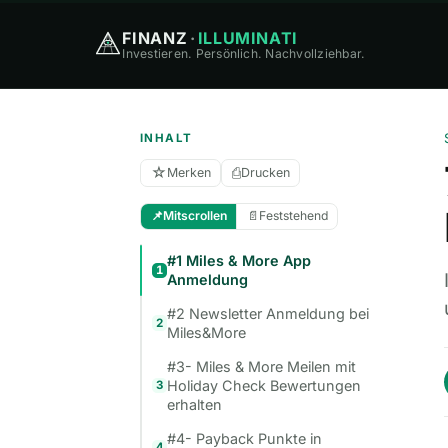
FINANZ
·
ILLUMINATI
Investieren. Persönlich. Nachvollziehbar.
INHALT
☆
⎙
Merken
Drucken
📌
Mitscrollen
📄
Feststehend
#1 Miles & More App
1
Anmeldung
#2 Newsletter Anmeldung bei
2
Miles&More
#3- Miles & More Meilen mit
Holiday Check Bewertungen
3
erhalten
#4- Payback Punkte in
4