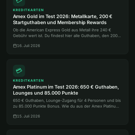
💳
KREDITKARTEN
Amex Gold im Test 2026: Metallkarte, 200 €
Startguthaben und Membership Rewards
Ob die American Express Gold aus Metall ihre 240 €
Gebühr wert ist. Du findest hier alle Guthaben, den 200-
€-Bonus, die Versicherungen und den Vergleich mit
16. Juli 2026
Platinum und Payback Amex.
💳
KREDITKARTEN
Amex Platinum im Test 2026: 650 € Guthaben,
Lounges und 85.000 Punkte
650 € Guthaben, Lounge-Zugang für 4 Personen und bis
zu 85.000 Punkte Bonus. Wie du aus der Amex Platinum
mehr rausholst, als sie kostet, liest du hier.
15. Juli 2026