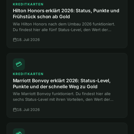
KREDITKARTEN
Hilton Honors erklärt 2026: Status, Punkte und
Frühstück schon ab Gold
Wie Hilton Honors nach dem Umbau 2026 funktioniert.
Du findest hier alle fünf Status-Level, den Wert der
Punkte und den Weg zum Gold-Status mit Frühstück,
18. Juli 2026
ganz ohne Hotelnacht.
💳
KREDITKARTEN
Marriott Bonvoy erklärt 2026: Status-Level,
Punkte und der schnelle Weg zu Gold
Wie Marriott Bonvoy funktioniert. Du findest hier alle
sechs Status-Level mit ihren Vorteilen, den Wert der
Punkte und zwei Abkürzungen zum Gold-Status ohne
18. Juli 2026
eine einzige Hotelnacht.