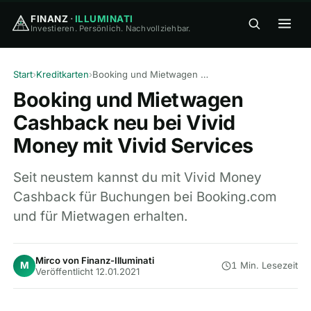
FINANZ
·
ILLUMINATI
Investieren. Persönlich. Nachvollziehbar.
FINANZ
·
ILLUMINATI
Start
›
Kreditkarten
›
Booking und Mietwagen Cashback neu bei Vivid Money mit Vivid Services
Booking und Mietwagen
Cashback neu bei Vivid
Money mit Vivid Services
🏠
Home
Seit neustem kannst du mit Vivid Money
Cashback für Buchungen bei Booking.com
🎓
und für Mietwagen erhalten.
Wissen
▾
⚖️
Vergleiche
▾
Mirco von Finanz-Illuminati
M
1 Min. Lesezeit
Veröffentlicht 12.01.2021
🛠
Tools
▾