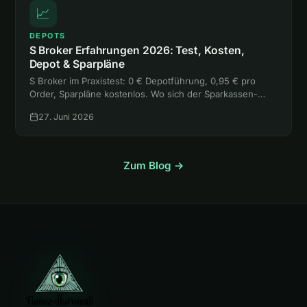
📈
DEPOTS
S Broker Erfahrungen 2026: Test, Kosten,
Depot & Sparpläne
S Broker im Praxistest: 0 € Depotführung, 0,95 € pro
Order, Sparpläne kostenlos. Wo sich der Sparkassen-
Broker lohnt, wo die freie Handelsplatzwahl teuer wird
27. Juni 2026
und für wen er passt.
Zum Blog →