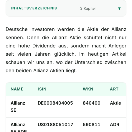
3 Kapitel
INHALTSVERZEICHNIS
🎁
Empfehlungen
▾
📰
Artikel
Deutsche Investoren werden die Aktie der Allianz
kennen. Denn die Allianz Aktie schüttet nicht nur
eine hohe Dividende aus, sondern macht Anleger
Wie finanziert sich diese Seite?
seit vielen Jahren glücklich. Im heutigen Artikel
Über mich
schauen wir uns an, wo der Unterschied zwischen
den beiden Allianz Aktien liegt.
NAME
ISIN
WKN
ART
Allianz
DE0008404005
840400
Aktie
SE
Allianz
US0188051017
590811
ADR
SE ADR