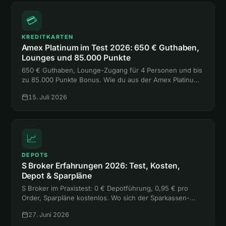
💳
KREDITKARTEN
Amex Platinum im Test 2026: 650 € Guthaben,
Lounges und 85.000 Punkte
650 € Guthaben, Lounge-Zugang für 4 Personen und bis
zu 85.000 Punkte Bonus. Wie du aus der Amex Platinum
mehr rausholst, als sie kostet, liest du hier.
15. Juli 2026
📈
DEPOTS
S Broker Erfahrungen 2026: Test, Kosten,
Depot & Sparpläne
S Broker im Praxistest: 0 € Depotführung, 0,95 € pro
Order, Sparpläne kostenlos. Wo sich der Sparkassen-
Broker lohnt, wo die freie Handelsplatzwahl teuer wird
27. Juni 2026
und für wen er passt.