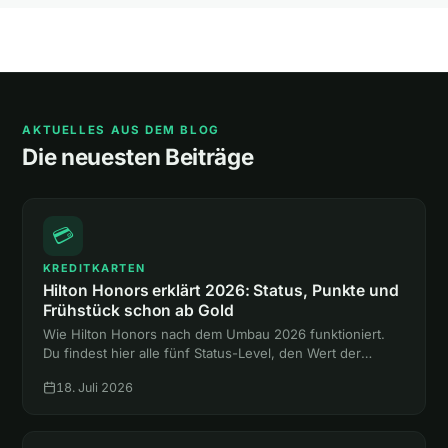
AKTUELLES AUS DEM BLOG
Die neuesten Beiträge
💳
KREDITKARTEN
Hilton Honors erklärt 2026: Status, Punkte und
Frühstück schon ab Gold
Wie Hilton Honors nach dem Umbau 2026 funktioniert.
Du findest hier alle fünf Status-Level, den Wert der
Punkte und den Weg zum Gold-Status mit Frühstück,
18. Juli 2026
ganz ohne Hotelnacht.