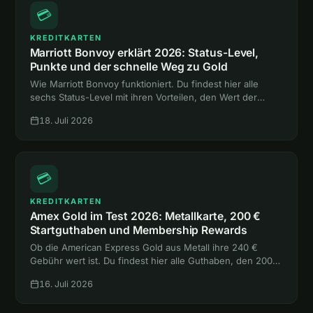
💳
KREDITKARTEN
Marriott Bonvoy erklärt 2026: Status-Level,
Punkte und der schnelle Weg zu Gold
Wie Marriott Bonvoy funktioniert. Du findest hier alle
sechs Status-Level mit ihren Vorteilen, den Wert der
Punkte und zwei Abkürzungen zum Gold-Status ohne
18. Juli 2026
eine einzige Hotelnacht.
💳
KREDITKARTEN
Amex Gold im Test 2026: Metallkarte, 200 €
Startguthaben und Membership Rewards
Ob die American Express Gold aus Metall ihre 240 €
Gebühr wert ist. Du findest hier alle Guthaben, den 200-
€-Bonus, die Versicherungen und den Vergleich mit
16. Juli 2026
Platinum und Payback Amex.