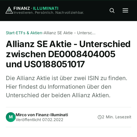
FINANZ
·
ILLUMINATI
Investieren. Persönlich. Nachvollziehbar.
FINANZ
·
ILLUMINATI
Start
›
ETFs & Aktien
›
Allianz SE Aktie - Unterschied zwischen DE0008404005 und US0188051017
Allianz SE Aktie - Unterschied
zwischen DE0008404005
und US0188051017
🏠
Home
Die Allianz Aktie ist über zwei ISIN zu finden.
Hier findest du Informationen über den
🎓
Unterschied der beiden Allianz Aktien.
Wissen
▾
⚖️
Vergleiche
▾
Mirco von Finanz-Illuminati
M
2 Min. Lesezeit
Veröffentlicht 07.02.2022
🛠
Tools
▾