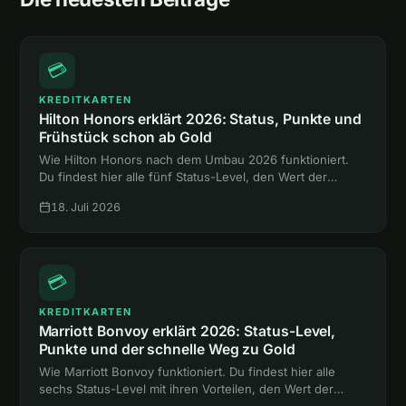
💳
KREDITKARTEN
Hilton Honors erklärt 2026: Status, Punkte und
Frühstück schon ab Gold
Wie Hilton Honors nach dem Umbau 2026 funktioniert.
Du findest hier alle fünf Status-Level, den Wert der
Punkte und den Weg zum Gold-Status mit Frühstück,
18. Juli 2026
ganz ohne Hotelnacht.
💳
KREDITKARTEN
Marriott Bonvoy erklärt 2026: Status-Level,
Punkte und der schnelle Weg zu Gold
Wie Marriott Bonvoy funktioniert. Du findest hier alle
sechs Status-Level mit ihren Vorteilen, den Wert der
Punkte und zwei Abkürzungen zum Gold-Status ohne