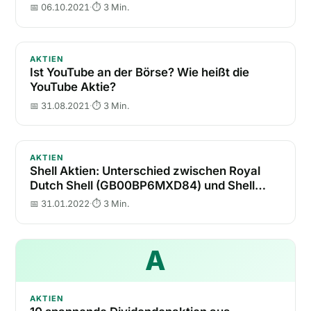
📅 06.10.2021
·
⏱ 3 Min.
Ist YouTube an der Börse? Wie heißt die YouTube Ak
AKTIEN
Ist YouTube an der Börse? Wie heißt die
YouTube Aktie?
📅 31.08.2021
·
⏱ 3 Min.
Shell Aktien: Unterschied zwischen Royal Dutch 
AKTIEN
Shell Aktien: Unterschied zwischen Royal
Dutch Shell (GB00BP6MXD84) und Shell
ADR (US7802593050)
📅 31.01.2022
·
⏱ 3 Min.
A
10 spannend
AKTIEN