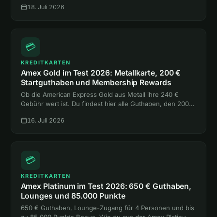
18. Juli 2026
eine einzige Hotelnacht.
💳
KREDITKARTEN
Amex Gold im Test 2026: Metallkarte, 200 €
Startguthaben und Membership Rewards
Ob die American Express Gold aus Metall ihre 240 €
Gebühr wert ist. Du findest hier alle Guthaben, den 200-
€-Bonus, die Versicherungen und den Vergleich mit
16. Juli 2026
Platinum und Payback Amex.
💳
KREDITKARTEN
Amex Platinum im Test 2026: 650 € Guthaben,
Lounges und 85.000 Punkte
650 € Guthaben, Lounge-Zugang für 4 Personen und bis
zu 85.000 Punkte Bonus. Wie du aus der Amex Platinum