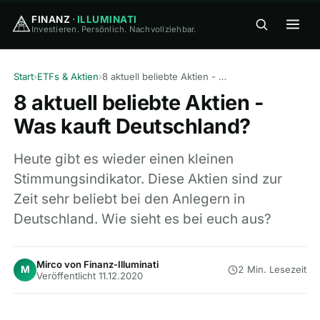
FINANZ
·
ILLUMINATI
Investieren. Persönlich. Nachvollziehbar.
FINANZ
·
ILLUMINATI
Start
›
ETFs & Aktien
›
8 aktuell beliebte Aktien - Was kauft Deutschland?
8 aktuell beliebte Aktien -
Was kauft Deutschland?
Heute gibt es wieder einen kleinen
Stimmungsindikator. Diese Aktien sind zur
🏠
Home
Zeit sehr beliebt bei den Anlegern in
Deutschland. Wie sieht es bei euch aus?
🎓
Wissen
▾
⚖️
Vergleiche
▾
Mirco von Finanz-Illuminati
M
2 Min. Lesezeit
Veröffentlicht 11.12.2020
🛠
Tools
▾