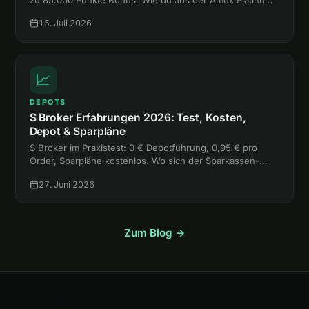
mehr rausholst, als sie kostet, liest du hier.
15. Juli 2026
📈
DEPOTS
S Broker Erfahrungen 2026: Test, Kosten,
Depot & Sparpläne
S Broker im Praxistest: 0 € Depotführung, 0,95 € pro
Order, Sparpläne kostenlos. Wo sich der Sparkassen-
Broker lohnt, wo die freie Handelsplatzwahl teuer wird
27. Juni 2026
und für wen er passt.
Zum Blog →