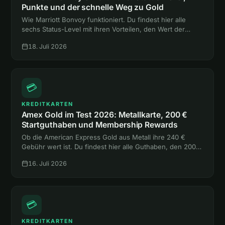
Punkte und der schnelle Weg zu Gold
Wie Marriott Bonvoy funktioniert. Du findest hier alle
sechs Status-Level mit ihren Vorteilen, den Wert der
Punkte und zwei Abkürzungen zum Gold-Status ohne
18. Juli 2026
eine einzige Hotelnacht.
💳
KREDITKARTEN
Amex Gold im Test 2026: Metallkarte, 200 €
Startguthaben und Membership Rewards
Ob die American Express Gold aus Metall ihre 240 €
Gebühr wert ist. Du findest hier alle Guthaben, den 200-
€-Bonus, die Versicherungen und den Vergleich mit
16. Juli 2026
Platinum und Payback Amex.
💳
KREDITKARTEN