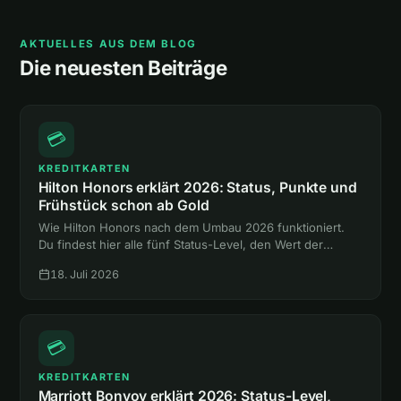
AKTUELLES AUS DEM BLOG
Die neuesten Beiträge
💳
KREDITKARTEN
Hilton Honors erklärt 2026: Status, Punkte und
Frühstück schon ab Gold
Wie Hilton Honors nach dem Umbau 2026 funktioniert.
Du findest hier alle fünf Status-Level, den Wert der
Punkte und den Weg zum Gold-Status mit Frühstück,
18. Juli 2026
ganz ohne Hotelnacht.
💳
KREDITKARTEN
Marriott Bonvoy erklärt 2026: Status-Level,