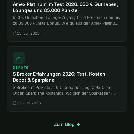
Amex Platinum im Test 2026: 650 € Guthaben,
Lounges und 85.000 Punkte
650 € Guthaben, Lounge-Zugang für 4 Personen und bis
zu 85.000 Punkte Bonus. Wie du aus der Amex Platinum
mehr rausholst, als sie kostet, liest du hier.
15. Juli 2026
📈
DEPOTS
S Broker Erfahrungen 2026: Test, Kosten,
Depot & Sparpläne
S Broker im Praxistest: 0 € Depotführung, 0,95 € pro
Order, Sparpläne kostenlos. Wo sich der Sparkassen-
Broker lohnt, wo die freie Handelsplatzwahl teuer wird
27. Juni 2026
und für wen er passt.
Zum Blog →