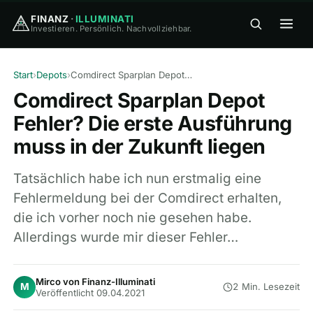
FINANZ
·
ILLUMINATI
Investieren. Persönlich. Nachvollziehbar.
FINANZ
·
ILLUMINATI
Start
›
Depots
›
Comdirect Sparplan Depot Fehler? Die erste Ausführung muss in der Zukunft liegen
Comdirect Sparplan Depot
Fehler? Die erste Ausführung
muss in der Zukunft liegen
🏠
Home
Tatsächlich habe ich nun erstmalig eine
Fehlermeldung bei der Comdirect erhalten,
🎓
die ich vorher noch nie gesehen habe.
Wissen
▾
Allerdings wurde mir dieser Fehler…
⚖️
Vergleiche
▾
Mirco von Finanz-Illuminati
M
2 Min. Lesezeit
Veröffentlicht 09.04.2021
🛠
Tools
▾