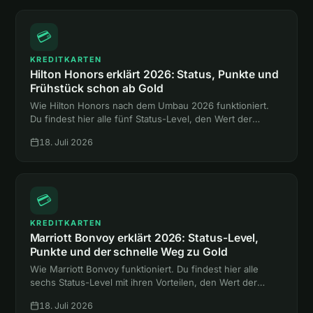
💳
KREDITKARTEN
Hilton Honors erklärt 2026: Status, Punkte und
Frühstück schon ab Gold
Wie Hilton Honors nach dem Umbau 2026 funktioniert.
Du findest hier alle fünf Status-Level, den Wert der
Punkte und den Weg zum Gold-Status mit Frühstück,
18. Juli 2026
ganz ohne Hotelnacht.
💳
KREDITKARTEN
Marriott Bonvoy erklärt 2026: Status-Level,
Punkte und der schnelle Weg zu Gold
Wie Marriott Bonvoy funktioniert. Du findest hier alle
sechs Status-Level mit ihren Vorteilen, den Wert der
Punkte und zwei Abkürzungen zum Gold-Status ohne
18. Juli 2026
eine einzige Hotelnacht.