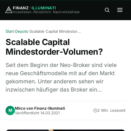
FINANZ
·
ILLUMINATI
Investieren. Persönlich. Nachvollziehbar.
FINANZ
·
ILLUMINATI
Start
›
Depots
›
Scalable Capital Mindestorder-Volumen?
Scalable Capital
Mindestorder-Volumen?
Seit dem Beginn der Neo-Broker sind viele
neue Geschäftsmodelle mit auf den Markt
🏠
Home
gekommen. Unter anderem sehen wir
inzwischen häufiger das Broker ein…
🎓
Wissen
▾
⚖️
Vergleiche
▾
Mirco von Finanz-Illuminati
M
2 Min. Lesezeit
Veröffentlicht 14.03.2021
🛠
Tools
▾