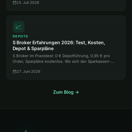
15. Juli 2026
📈
DEPOTS
S Broker Erfahrungen 2026: Test, Kosten,
Depot & Sparpläne
S Broker im Praxistest: 0 € Depotführung, 0,95 € pro
Order, Sparpläne kostenlos. Wo sich der Sparkassen-
Broker lohnt, wo die freie Handelsplatzwahl teuer wird
27. Juni 2026
und für wen er passt.
Zum Blog →