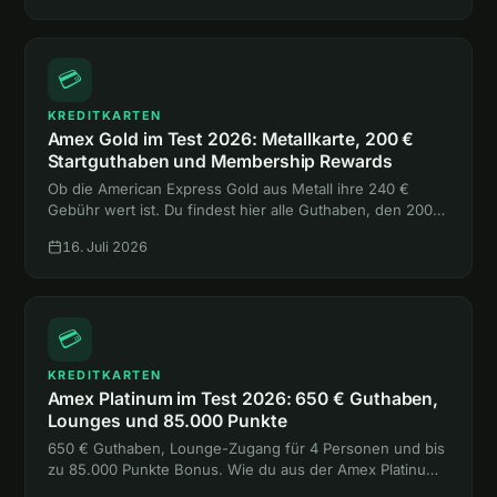
💳
KREDITKARTEN
Amex Gold im Test 2026: Metallkarte, 200 €
Startguthaben und Membership Rewards
Ob die American Express Gold aus Metall ihre 240 €
Gebühr wert ist. Du findest hier alle Guthaben, den 200-
€-Bonus, die Versicherungen und den Vergleich mit
16. Juli 2026
Platinum und Payback Amex.
💳
KREDITKARTEN
Amex Platinum im Test 2026: 650 € Guthaben,
Lounges und 85.000 Punkte
650 € Guthaben, Lounge-Zugang für 4 Personen und bis
zu 85.000 Punkte Bonus. Wie du aus der Amex Platinum
mehr rausholst, als sie kostet, liest du hier.