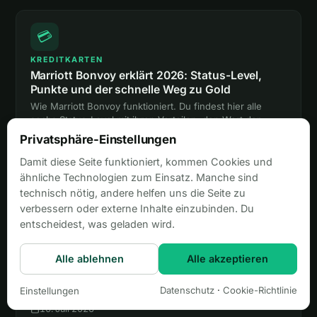
💳
KREDITKARTEN
Marriott Bonvoy erklärt 2026: Status-Level,
Punkte und der schnelle Weg zu Gold
Wie Marriott Bonvoy funktioniert. Du findest hier alle
sechs Status-Level mit ihren Vorteilen, den Wert der
Punkte und zwei Abkürzungen zum Gold-Status ohne
Privatsphäre-Einstellungen
18. Juli 2026
eine einzige Hotelnacht.
Damit diese Seite funktioniert, kommen Cookies und
ähnliche Technologien zum Einsatz. Manche sind
technisch nötig, andere helfen uns die Seite zu
💳
verbessern oder externe Inhalte einzubinden. Du
entscheidest, was geladen wird.
KREDITKARTEN
Amex Gold im Test 2026: Metallkarte, 200 €
Startguthaben und Membership Rewards
Alle ablehnen
Alle akzeptieren
Ob die American Express Gold aus Metall ihre 240 €
Gebühr wert ist. Du findest hier alle Guthaben, den 200-
Datenschutz
·
Cookie-Richtlinie
Einstellungen
€-Bonus, die Versicherungen und den Vergleich mit
16. Juli 2026
Platinum und Payback Amex.