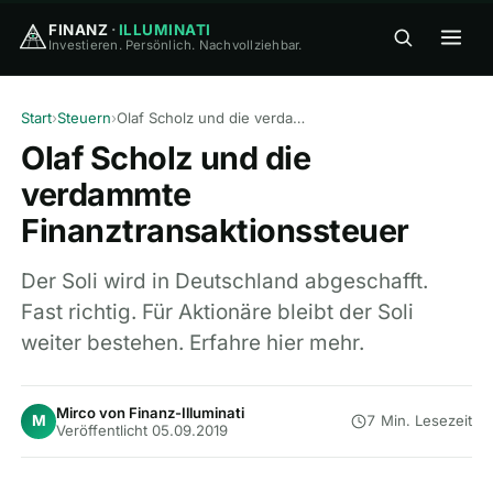
FINANZ
·
ILLUMINATI
Investieren. Persönlich. Nachvollziehbar.
FINANZ
·
ILLUMINATI
Start
›
Steuern
›
Olaf Scholz und die verdammte Finanztransaktionssteuer
Olaf Scholz und die
verdammte
Finanztransaktionssteuer
🏠
Home
Der Soli wird in Deutschland abgeschafft.
Fast richtig. Für Aktionäre bleibt der Soli
🎓
weiter bestehen. Erfahre hier mehr.
Wissen
▾
⚖️
Vergleiche
▾
Mirco von Finanz-Illuminati
M
7 Min. Lesezeit
Veröffentlicht 05.09.2019
🛠
Tools
▾