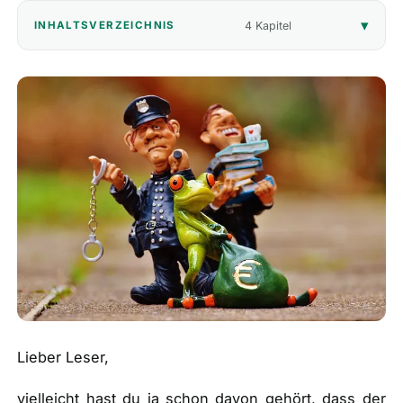
4 Kapitel
INHALTSVERZEICHNIS
🎁
Empfehlungen
▾
📰
Artikel
Wie finanziert sich diese Seite?
Über mich
Lieber Leser,
vielleicht hast du ja schon davon gehört, dass der