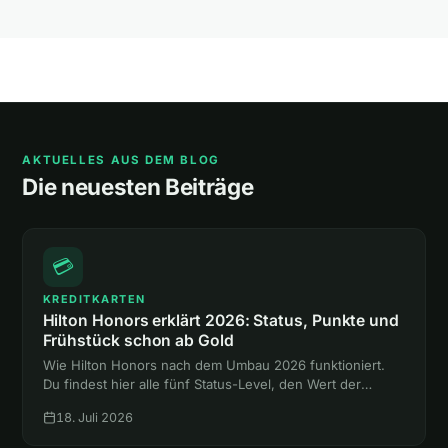
AKTUELLES AUS DEM BLOG
Die neuesten Beiträge
💳
KREDITKARTEN
Hilton Honors erklärt 2026: Status, Punkte und
Frühstück schon ab Gold
Wie Hilton Honors nach dem Umbau 2026 funktioniert.
Du findest hier alle fünf Status-Level, den Wert der
Punkte und den Weg zum Gold-Status mit Frühstück,
18. Juli 2026
ganz ohne Hotelnacht.