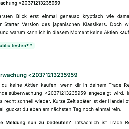
wachung <20371213235959
ersten Blick erst einmal genauso kryptisch wie da
r Starter Version des japanischen Klassikers. Doch 
er und warum kann ich in diesem Moment keine Aktien kau
ublic testen* *
berwachung <20371213235959
st du keine Aktien kaufen, wenn dir in deinem Trade R
ndelsüberwachung <20371213235959 angezeigt wird. Im
gs recht schnell wieder. Kurze Zeit später ist der Handel o
all guckst du eben am nächsten Tag noch einmal rein.
ie Meldung nun zu bedeuten?
Tatsächlich ist Trade R