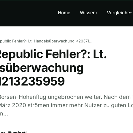
Home
Wissen
Vergleiche
▾
▾
Trade Republic Fehler?: Lt. Handelsüberwachung <20371213235959
epublic Fehler?: Lt.
lsüberwachung
1213235959
Börsen-Höhenflug ungebrochen weiter. Nach dem 
ärz 2020 strömen immer mehr Nutzer zu guten L
um…
nz-Illuminati