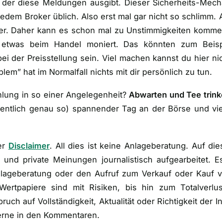
, der diese Meldungen ausgibt. Dieser Sicherheits-Me
i jedem Broker üblich. Also erst mal gar nicht so schlimm.
her. Daher kann es schon mal zu Unstimmigkeiten kommen
etwas beim Handel moniert. Das könnten zum Beisp
i der Preisstellung sein. Viel machen kannst du hier nich
lem” hat im Normalfall nichts mit dir persönlich zu tun.
lung in so einer Angelegenheit?
Abwarten und Tee trin
fentlich genau so
) spannender Tag an der Börse und vie
er
Disclaimer
. All dies ist keine Anlageberatung. Auf d
n und private Meinungen journalistisch aufgearbeitet. E
nlageberatung oder den Aufruf zum Verkauf oder Kauf v
 Wertpapiere sind mit Risiken, bis hin zum Totalverl
uch auf Vollständigkeit, Aktualität oder Richtigkeit der I
erne in den Kommentaren.