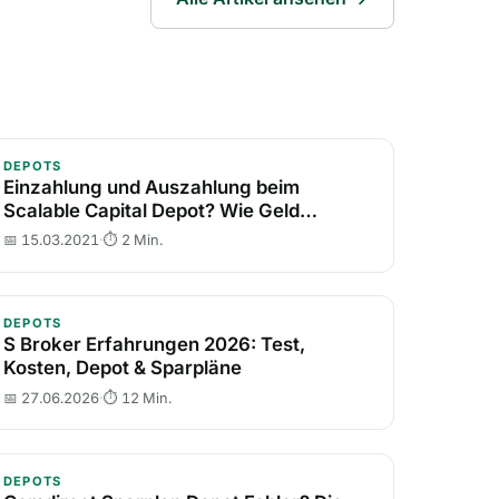
nzahlung und Auszahlung beim Scalable Capital Depot?
DEPOTS
Einzahlung und Auszahlung beim
Scalable Capital Depot? Wie Geld
einzahlen?
📅 15.03.2021
·
⏱ 2 Min.
vom Girokonto?
Broker Erfahrungen 2026: Test, Kosten, Depot & Sparpl
DEPOTS
S Broker Erfahrungen 2026: Test,
Kosten, Depot & Sparpläne
📅 27.06.2026
·
⏱ 12 Min.
nicht kostenlos?
mdirect Sparplan Depot Fehler? Die erste Ausführung m
DEPOTS