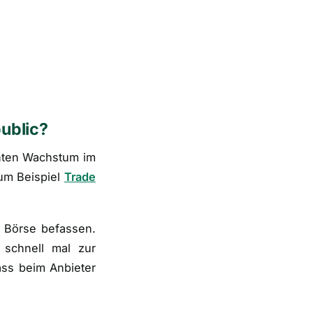
ublic?
nten Wachstum im
um Beispiel
Trade
r Börse befassen.
schnell mal zur
ass beim Anbieter