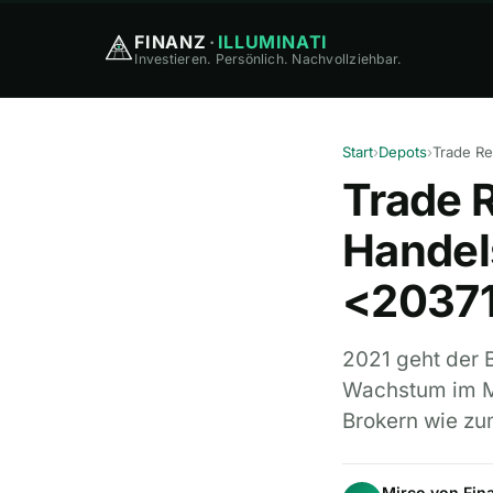
FINANZ
·
ILLUMINATI
Investieren. Persönlich. Nachvollziehbar.
Start
›
Depots
›
Trade R
Hande
<2037
2021 geht der 
Wachstum im M
Brokern wie z
Mirco von Fina