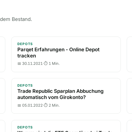
 dem Bestand.
Kosten?
Parqet Erfahrungen - Online Depot tracken
Ei
DEPOTS
Parqet Erfahrungen - Online Depot
tracken
📅 30.11.2021
·
⏱ 1 Min.
apital
Trade Republic Sparplan Abbuchung automatisch 
S 
DEPOTS
Trade Republic Sparplan Abbuchung
automatisch vom Girokonto?
📅 05.01.2022
·
⏱ 2 Min.
ker auf den Schufa-Score aus?
Warum sind die ETF Sparpläne bei Trade Republic 
Co
DEPOTS