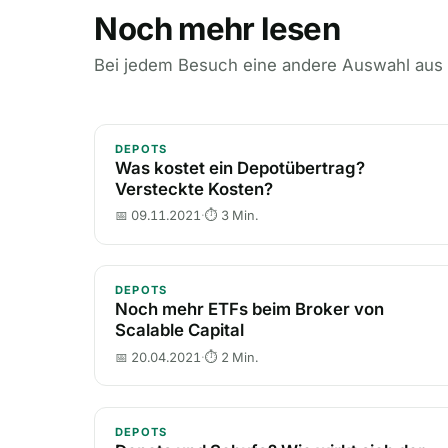
Noch mehr lesen
Bei jedem Besuch eine andere Auswahl aus
Was kostet ein Depotübertrag? Versteckte 
DEPOTS
Was kostet ein Depotübertrag?
Versteckte Kosten?
📅 09.11.2021
·
⏱ 3 Min.
Noch mehr ETFs beim Broker von Scalable C
DEPOTS
Noch mehr ETFs beim Broker von
Scalable Capital
📅 20.04.2021
·
⏱ 2 Min.
Depots und Schufa? Wie wirkt sich der Bro
DEPOTS