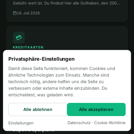
Gebühr wert ist. Du findest hier alle Guthaben, den 200-
€-Bonus, die Versicherungen und den Vergleich mit
16. Juli 2026
Platinum und Payback Amex.
💳
KREDITKARTEN
Amex Platinum im Test 2026: 650 € Guthaben,
Privatsphäre-Einstellungen
Lounges und 85.000 Punkte
650 € Guthaben, Lounge-Zugang für 4 Personen und bis
Damit diese Seite funktioniert, kommen Cookies und
zu 85.000 Punkte Bonus. Wie du aus der Amex Platinum
ähnliche Technologien zum Einsatz. Manche sind
mehr rausholst, als sie kostet, liest du hier.
technisch nötig, andere helfen uns die Seite zu
15. Juli 2026
verbessern oder externe Inhalte einzubinden. Du
entscheidest, was geladen wird.
📈
Alle ablehnen
Alle akzeptieren
DEPOTS
Datenschutz
·
Cookie-Richtlinie
Einstellungen
S Broker Erfahrungen 2026: Test, Kosten,
Depot & Sparpläne