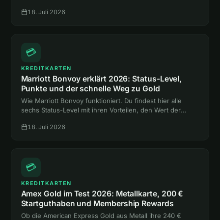
Punkte und den Weg zum Gold-Status mit Frühstück,
18. Juli 2026
ganz ohne Hotelnacht.
💳
KREDITKARTEN
Marriott Bonvoy erklärt 2026: Status-Level,
Punkte und der schnelle Weg zu Gold
Wie Marriott Bonvoy funktioniert. Du findest hier alle
sechs Status-Level mit ihren Vorteilen, den Wert der
Punkte und zwei Abkürzungen zum Gold-Status ohne
18. Juli 2026
eine einzige Hotelnacht.
💳
KREDITKARTEN
Amex Gold im Test 2026: Metallkarte, 200 €
Startguthaben und Membership Rewards
Ob die American Express Gold aus Metall ihre 240 €