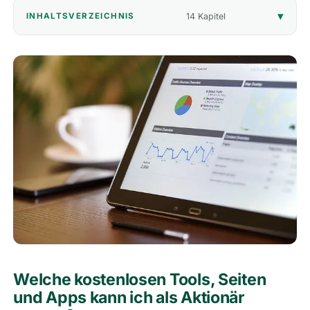
14 Kapitel
INHALTSVERZEICHNIS
🎁
Empfehlungen
▾
📰
Artikel
Wie finanziert sich diese Seite?
Über mich
Welche kostenlosen Tools, Seiten
und Apps kann ich als Aktionär