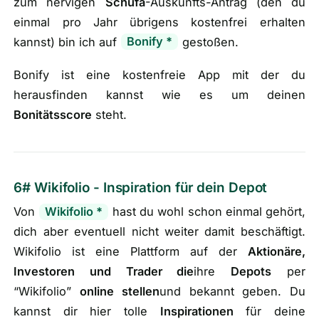
zum nervigen
Schufa
-Auskunfts-Antrag
(
den du
einmal pro Jahr übrigens kostenfrei erhalten
kannst
)
bin ich auf
Bonify
*
gestoßen.
Bonify ist eine kostenfreie App mit der du
herausfinden kannst wie es um deinen
Bonitätsscore
steht.
6# Wikifolio - Inspiration für dein Depot
Von
Wikifolio
*
hast du wohl schon einmal gehört,
dich aber eventuell nicht weiter damit beschäftigt.
Wikifolio ist eine Plattform auf der
Aktionäre,
Investoren und Trader die
ihre
Depots
per
“Wikifolio”
online
stellen
und bekannt geben. Du
kannst dir hier tolle
Inspirationen
für deine