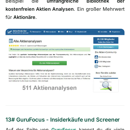
Beispiel die
umfangreiche Bibliothek der
kostenfreien Aktien Analysen
. Ein großer Mehrwert
für
Aktionäre
.
13# GuruFocus - Insiderkäufe und Screener
Auf der Seite von
GuruFocus
kannst du dir viele