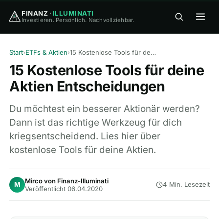
FINANZ
·
ILLUMINATI
Investieren. Persönlich. Nachvollziehbar.
FINANZ
·
ILLUMINATI
Start
›
ETFs & Aktien
›
15 Kostenlose Tools für deine Aktien Entscheidungen
15 Kostenlose Tools für deine
Aktien Entscheidungen
Du möchtest ein besserer Aktionär werden?
Dann ist das richtige Werkzeug für dich
🏠
Home
kriegsentscheidend. Lies hier über
kostenlose Tools für deine Aktien.
🎓
Wissen
▾
⚖️
Vergleiche
▾
Mirco von Finanz-Illuminati
M
4 Min. Lesezeit
Veröffentlicht 06.04.2020
🛠
Tools
▾