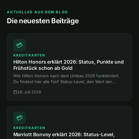
AKTUELLES AUS DEM BLOG
Die neuesten Beiträge
💳
KREDITKARTEN
Hilton Honors erklärt 2026: Status, Punkte und
Frühstück schon ab Gold
Wie Hilton Honors nach dem Umbau 2026 funktioniert.
Du findest hier alle fünf Status-Level, den Wert der
Punkte und den Weg zum Gold-Status mit Frühstück,
18. Juli 2026
ganz ohne Hotelnacht.
💳
KREDITKARTEN
Marriott Bonvoy erklärt 2026: Status-Level,