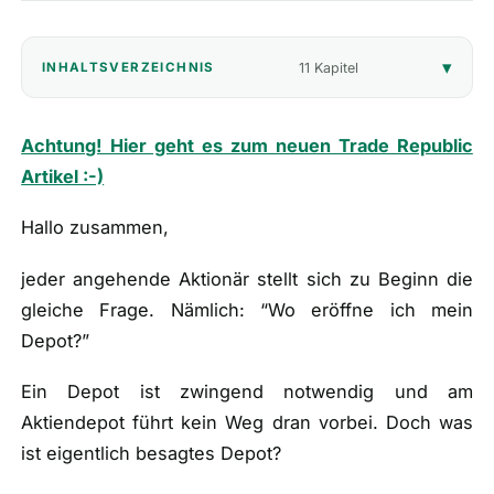
🎁
Empfehlungen
▾
11 Kapitel
INHALTSVERZEICHNIS
📰
Artikel
Achtung! Hier geht es zum neuen Trade Republic
Artikel :-)
Wie finanziert sich diese Seite?
Über mich
Hallo zusammen,
jeder angehende Aktionär stellt sich zu Beginn die
gleiche Frage. Nämlich: “Wo eröffne ich mein
Depot?”
Ein Depot ist zwingend notwendig und am
Aktiendepot führt kein Weg dran vorbei. Doch was
ist eigentlich besagtes Depot?