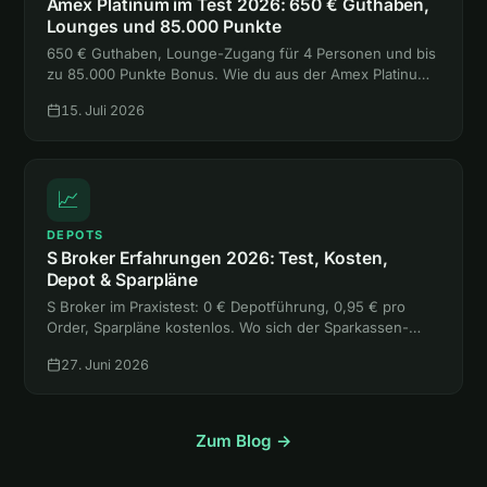
Amex Platinum im Test 2026: 650 € Guthaben,
Lounges und 85.000 Punkte
650 € Guthaben, Lounge-Zugang für 4 Personen und bis
zu 85.000 Punkte Bonus. Wie du aus der Amex Platinum
mehr rausholst, als sie kostet, liest du hier.
15. Juli 2026
📈
DEPOTS
S Broker Erfahrungen 2026: Test, Kosten,
Depot & Sparpläne
S Broker im Praxistest: 0 € Depotführung, 0,95 € pro
Order, Sparpläne kostenlos. Wo sich der Sparkassen-
Broker lohnt, wo die freie Handelsplatzwahl teuer wird
27. Juni 2026
und für wen er passt.
Zum Blog →