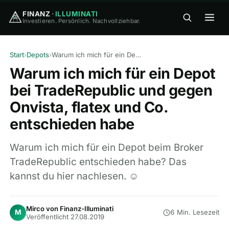
FINANZ
·
ILLUMINATI
Investieren. Persönlich. Nachvollziehbar.
FINANZ
·
ILLUMINATI
Start
›
Depots
›
Warum ich mich für ein Depot bei TradeRepublic und gegen Onvista, flatex und Co. entschieden habe
Warum ich mich für ein Depot
bei TradeRepublic und gegen
Onvista, flatex und Co.
entschieden habe
🏠
Home
Warum ich mich für ein Depot beim Broker
🎓
Wissen
▾
TradeRepublic entschieden habe? Das
kannst du hier nachlesen. ☺
⚖️
Vergleiche
▾
Mirco von Finanz-Illuminati
M
6 Min. Lesezeit
🛠
Veröffentlicht 27.08.2019
Tools
▾