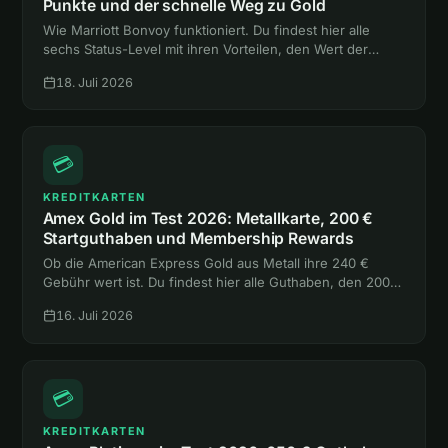
Punkte und der schnelle Weg zu Gold
Wie Marriott Bonvoy funktioniert. Du findest hier alle
sechs Status-Level mit ihren Vorteilen, den Wert der
Punkte und zwei Abkürzungen zum Gold-Status ohne
18. Juli 2026
eine einzige Hotelnacht.
💳
KREDITKARTEN
Amex Gold im Test 2026: Metallkarte, 200 €
Startguthaben und Membership Rewards
Ob die American Express Gold aus Metall ihre 240 €
Gebühr wert ist. Du findest hier alle Guthaben, den 200-
€-Bonus, die Versicherungen und den Vergleich mit
16. Juli 2026
Platinum und Payback Amex.
💳
KREDITKARTEN