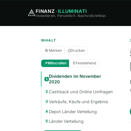
FINANZ
·
ILLUMINATI
Investieren. Persönlich. Nachvollziehbar.
INHALT
☆
⎙
Merken
Drucken
📌
Mitscrollen
📄
Feststehend
Dividenden im November
1
2020
Cashback und Online Umfragen
2
Verkäufe, Käufe und Ergebnis
3
Depot Länder Verteilung
4
Länder Verteilung
5
Bonus-, Werbe- und Affiliate