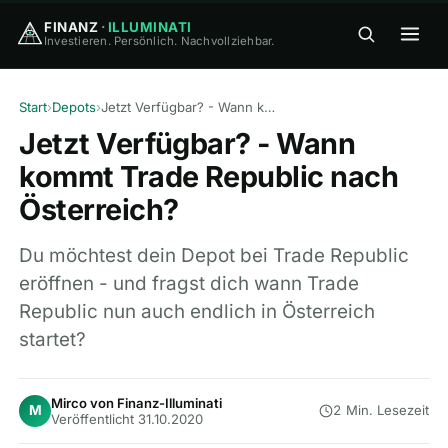
FINANZ
·
ILLUMINATI
Investieren. Persönlich. Nachvollziehbar.
FINANZ
·
ILLUMINATI
Start
›
Depots
›
Jetzt Verfügbar? - Wann kommt Trade Republic nach Österreich?
Jetzt Verfügbar? - Wann
kommt Trade Republic nach
Österreich?
🏠
Home
Du möchtest dein Depot bei Trade Republic
eröffnen - und fragst dich wann Trade
🎓
Republic nun auch endlich in Österreich
Wissen
▾
startet?
⚖️
Vergleiche
▾
Mirco von Finanz-Illuminati
M
2 Min. Lesezeit
Veröffentlicht 31.10.2020
🛠
Tools
▾