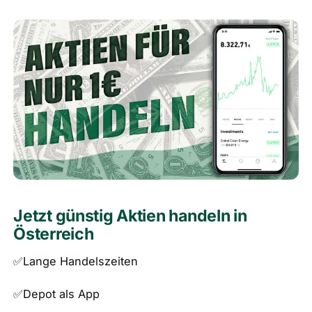
🎁
Empfehlungen
▾
📰
Artikel
Wie finanziert sich diese Seite?
Über mich
Jetzt günstig Aktien handeln in
Österreich
✅Lange Handelszeiten
✅Depot als App