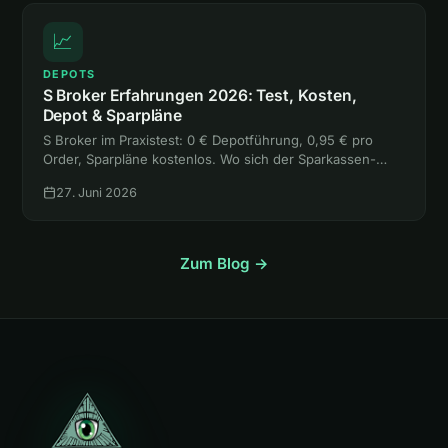
📈
DEPOTS
S Broker Erfahrungen 2026: Test, Kosten,
Depot & Sparpläne
S Broker im Praxistest: 0 € Depotführung, 0,95 € pro
Order, Sparpläne kostenlos. Wo sich der Sparkassen-
Broker lohnt, wo die freie Handelsplatzwahl teuer wird
27. Juni 2026
und für wen er passt.
Zum Blog →