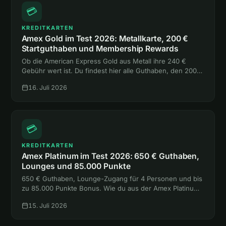
💳
KREDITKARTEN
Amex Gold im Test 2026: Metallkarte, 200 €
Startguthaben und Membership Rewards
Ob die American Express Gold aus Metall ihre 240 €
Gebühr wert ist. Du findest hier alle Guthaben, den 200-
€-Bonus, die Versicherungen und den Vergleich mit
16. Juli 2026
Platinum und Payback Amex.
💳
KREDITKARTEN
Amex Platinum im Test 2026: 650 € Guthaben,
Lounges und 85.000 Punkte
650 € Guthaben, Lounge-Zugang für 4 Personen und bis
zu 85.000 Punkte Bonus. Wie du aus der Amex Platinum
mehr rausholst, als sie kostet, liest du hier.
15. Juli 2026