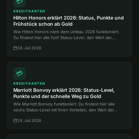
💳
KREDITKARTEN
Hilton Honors erklärt 2026: Status, Punkte und
Frühstück schon ab Gold
Wie Hilton Honors nach dem Umbau 2026 funktioniert.
Du findest hier alle fünf Status-Level, den Wert der
Punkte und den Weg zum Gold-Status mit Frühstück,
18. Juli 2026
ganz ohne Hotelnacht.
💳
KREDITKARTEN
Marriott Bonvoy erklärt 2026: Status-Level,
Punkte und der schnelle Weg zu Gold
Wie Marriott Bonvoy funktioniert. Du findest hier alle
sechs Status-Level mit ihren Vorteilen, den Wert der
Punkte und zwei Abkürzungen zum Gold-Status ohne
18. Juli 2026
eine einzige Hotelnacht.