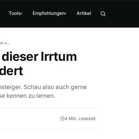
Tools
Empfehlungen
Artikel
▾
▾
"Zeit ist Geld" - und wie dieser Irrtum deinen Reichtum verhindert
 dieser Irrtum
dert
Einsteiger. Schau also auch gerne
se kennen zu lernen.
4 Min. Lesezeit