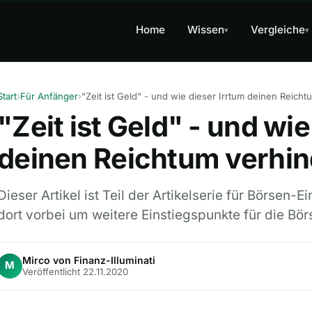
Home
Wissen
Vergleiche
▾
▾
Start
›
Für Anfänger
›
"Zeit ist Geld" - und wie
deinen Reichtum verhin
Dieser Artikel ist Teil der Artikelserie für Börsen-
dort vorbei um weitere Einstiegspunkte für die Bör
Mirco von Finanz-Illuminati
M
Veröffentlicht 22.11.2020