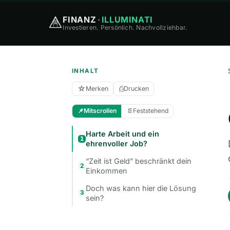
FINANZ
·
ILLUMINATI
Investieren. Persönlich. Nachvollziehbar.
INHALT
☆
⎙
Merken
Drucken
📌
Mitscrollen
📄
Feststehend
Harte Arbeit und ein
1
ehrenvoller Job?
“Zeit ist Geld” beschränkt dein
2
Einkommen
Doch was kann hier die Lösung
3
sein?