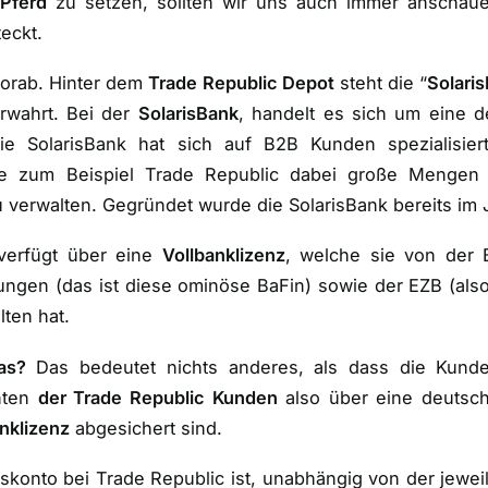
 Pferd
zu setzen, sollten wir uns auch immer anschaue
eckt.
orab. Hinter dem
Trade Republic Depot
steht die “
Solari
rwahrt. Bei der
SolarisBank
, handelt es sich um eine 
Die SolarisBank hat sich auf B2B Kunden spezialisier
e zum Beispiel Trade Republic dabei große Mengen
u verwalten. Gegründet wurde die SolarisBank bereits im 
 verfügt über eine
Vollbanklizenz
, welche sie von der 
tungen (
das ist diese ominöse BaFin
) sowie der EZB (
als
lten hat.
as?
Das bedeutet nichts anderes, als dass die Kund
nten
der Trade Republic Kunden
also über eine deutsch
nklizenz
abgesichert sind.
konto bei Trade Republic ist, unabhängig von der jewei