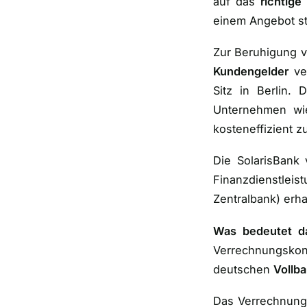
auf das
richtige
einem Angebot st
Zur Beruhigung v
Kundengelder
ve
Sitz in Berlin. 
Unternehmen wi
kosteneffizient z
Die SolarisBank
Finanzdienstleis
Zentralbank
) erha
Was bedeutet d
Verrechnungsko
deutschen
Vollba
Das Verrechnungs