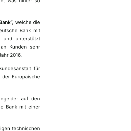
n, was hinter so
sBank
”, welche die
deutsche Bank mit
t und unterstützt
 an Kunden sehr
Jahr 2016.
Bundesanstalt für
o der Europäische
engelder auf den
e Bank mit einer
ligen technischen