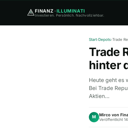
FINANZ
·
ILLUMINATI
Investieren. Persönlich. Nachvollziehbar.
Start
›
Depots
›
Trade 
hinter
Heute geht es 
Bei Trade Repu
Aktien…
Mirco von Fina
M
Veröffentlicht 1