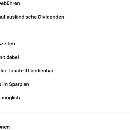
Gebühren
auf ausländische Dividenden
szeiten
it dabei
der Touch-ID bedienbar
 im Sparplan
 möglich
onen