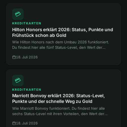
💳
KREDITKARTEN
Hilton Honors erklärt 2026: Status, Punkte und
Frühstück schon ab Gold
Wie Hilton Honors nach dem Umbau 2026 funktioniert.
Du findest hier alle fünf Status-Level, den Wert der
Punkte und den Weg zum Gold-Status mit Frühstück,
18. Juli 2026
ganz ohne Hotelnacht.
💳
KREDITKARTEN
Marriott Bonvoy erklärt 2026: Status-Level,
Punkte und der schnelle Weg zu Gold
Wie Marriott Bonvoy funktioniert. Du findest hier alle
sechs Status-Level mit ihren Vorteilen, den Wert der
Punkte und zwei Abkürzungen zum Gold-Status ohne
18. Juli 2026
eine einzige Hotelnacht.