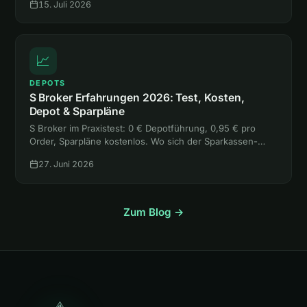
15. Juli 2026
📈
DEPOTS
S Broker Erfahrungen 2026: Test, Kosten,
Depot & Sparpläne
S Broker im Praxistest: 0 € Depotführung, 0,95 € pro
Order, Sparpläne kostenlos. Wo sich der Sparkassen-
Broker lohnt, wo die freie Handelsplatzwahl teuer wird
27. Juni 2026
und für wen er passt.
Zum Blog →