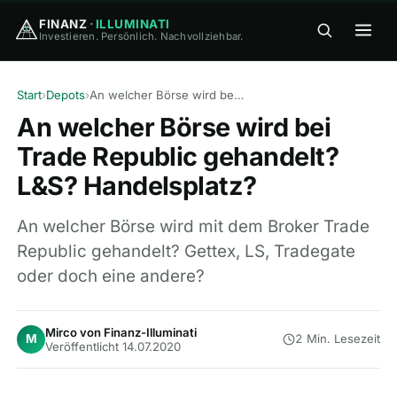
FINANZ
·
ILLUMINATI
Investieren. Persönlich. Nachvollziehbar.
FINANZ
·
ILLUMINATI
Start
›
Depots
›
An welcher Börse wird bei Trade Republic gehandelt? L&S? Handelsplatz?
An welcher Börse wird bei
Trade Republic gehandelt?
L&S? Handelsplatz?
🏠
Home
An welcher Börse wird mit dem Broker Trade
Republic gehandelt? Gettex, LS, Tradegate
🎓
oder doch eine andere?
Wissen
▾
⚖️
Vergleiche
▾
Mirco von Finanz-Illuminati
M
2 Min. Lesezeit
Veröffentlicht 14.07.2020
🛠
Tools
▾