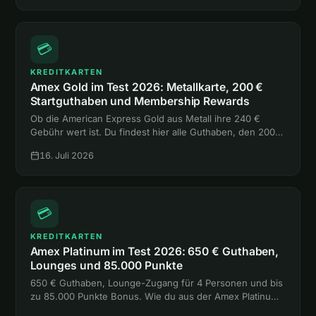
💳
KREDITKARTEN
Amex Gold im Test 2026: Metallkarte, 200 €
Startguthaben und Membership Rewards
Ob die American Express Gold aus Metall ihre 240 €
Gebühr wert ist. Du findest hier alle Guthaben, den 200-
€-Bonus, die Versicherungen und den Vergleich mit
16. Juli 2026
Platinum und Payback Amex.
💳
KREDITKARTEN
Amex Platinum im Test 2026: 650 € Guthaben,
Lounges und 85.000 Punkte
650 € Guthaben, Lounge-Zugang für 4 Personen und bis
zu 85.000 Punkte Bonus. Wie du aus der Amex Platinum
mehr rausholst, als sie kostet, liest du hier.