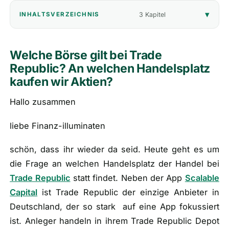
3 Kapitel
INHALTSVERZEICHNIS
🎁
Empfehlungen
▾
📰
Artikel
Welche Börse gilt bei Trade
Republic? An welchen Handelsplatz
kaufen wir Aktien?
Wie finanziert sich diese Seite?
Über mich
Hallo zusammen
liebe Finanz-illuminaten
schön, dass ihr wieder da seid. Heute geht es um
die Frage an welchen Handelsplatz der Handel bei
Trade Republic
statt findet. Neben der App
Scalable
Capital
ist Trade Republic der einzige Anbieter in
Deutschland, der so stark auf eine App fokussiert
ist. Anleger handeln in ihrem Trade Republic Depot