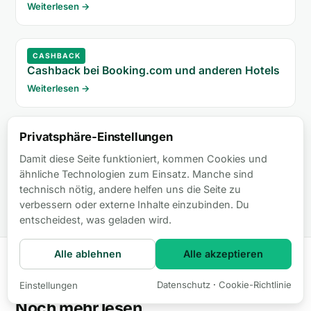
Weiterlesen →
CASHBACK
Cashback bei Booking.com und anderen Hotels
Weiterlesen →
Privatsphäre-Einstellungen
AUCH SPANNEND
Gazprom Dividende - Fremde Spesen - Was ist
Damit diese Seite funktioniert, kommen Cookies und
das?
ähnliche Technologien zum Einsatz. Manche sind
Weiterlesen →
technisch nötig, andere helfen uns die Seite zu
verbessern oder externe Inhalte einzubinden. Du
entscheidest, was geladen wird.
Alle ablehnen
Alle akzeptieren
Datenschutz
·
Cookie-Richtlinie
Einstellungen
📖 NOCH MEHR LESESTOFF
Noch mehr lesen