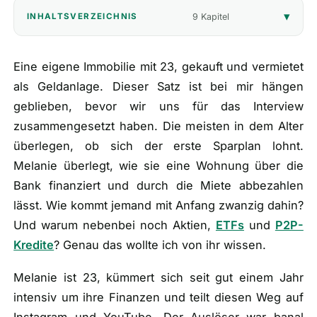
9 Kapitel
INHALTSVERZEICHNIS
🎁
Empfehlungen
▾
📰
Eine eigene Immobilie mit 23, gekauft und vermietet
Artikel
als Geldanlage. Dieser Satz ist bei mir hängen
geblieben, bevor wir uns für das Interview
Wie finanziert sich diese Seite?
zusammengesetzt haben. Die meisten in dem Alter
Über mich
überlegen, ob sich der erste Sparplan lohnt.
Melanie überlegt, wie sie eine Wohnung über die
Bank finanziert und durch die Miete abbezahlen
lässt. Wie kommt jemand mit Anfang zwanzig dahin?
Und warum nebenbei noch Aktien,
ETFs
und
P2P-
Kredite
? Genau das wollte ich von ihr wissen.
Melanie ist 23, kümmert sich seit gut einem Jahr
intensiv um ihre Finanzen und teilt diesen Weg auf