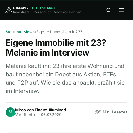
FINANZ
·
ILLUMINATI
Investieren. Persönlich. Nachvollziehbar.
FINANZ
·
ILLUMINATI
Start
›
Interviews
›
Eigene Immobilie mit 23? Melanie im Interview
Eigene Immobilie mit 23?
Melanie im Interview
Melanie kauft mit 23 ihre erste Wohnung und
baut nebenbei ein Depot aus Aktien, ETFs
🏠
Home
und P2P auf. Wie sie das anpackt, erzählt sie
im Interview.
🎓
Wissen
▾
⚖️
Vergleiche
▾
Mirco von Finanz-Illuminati
M
5 Min. Lesezeit
Veröffentlicht 06.07.2020
🛠
Tools
▾