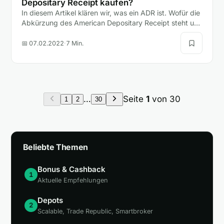
Depositary Receipt kaufen?
In diesem Artikel klären wir, was ein ADR ist. Wofür die
Abkürzung des American Depositary Receipt steht und
ob Anleger mit einem ADR oder einer Aktie besser…
📅 07.02.2022
·
7 Min.
…
Seite
1
von 30
1
2
30
Beliebte Themen
Bonus & Cashback
1
Aktuelle Empfehlungen
Depots
2
Scalable, Trade Republic, Smartbroker