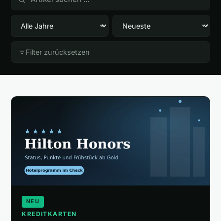
🎁
Empfehlungen
▾
📰
Artikel
Filter zurücksetzen
Wie finanziert sich diese Seite?
Über mich
NEU
KREDITKARTEN