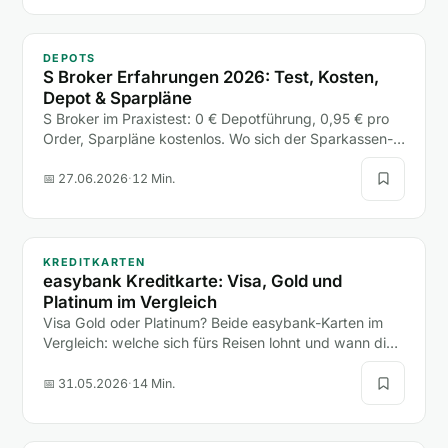
DEPOTS
S Broker Erfahrungen 2026: Test, Kosten,
Depot & Sparpläne
S Broker im Praxistest: 0 € Depotführung, 0,95 € pro
Order, Sparpläne kostenlos. Wo sich der Sparkassen-
Broker lohnt, wo die freie Handelsplatzwahl teuer wird
und für wen er passt.
📅 27.06.2026
·
12 Min.
KREDITKARTEN
easybank Kreditkarte: Visa, Gold und
Platinum im Vergleich
Visa Gold oder Platinum? Beide easybank-Karten im
Vergleich: welche sich fürs Reisen lohnt und wann die
teurere Platinum unnötig Geld kostet.
📅 31.05.2026
·
14 Min.