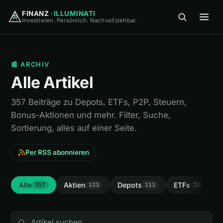
FINANZ
·
ILLUMINATI
Investieren. Persönlich. Nachvollziehbar.
FINANZ
·
ILLUMINATI
📰 ARCHIV
Alle Artikel
357 Beiträge zu Depots, ETFs, P2P, Steuern,
Bonus-Aktionen und mehr. Filter, Suche,
🏠
Home
Sortierung, alles auf einer Seite.
Per RSS abonnieren
🎓
Wissen
▾
⚖️
Vergleiche
▾
Alle
Aktien
Depots
ETFs
I
357
123
111
28
🛠
Tools
▾