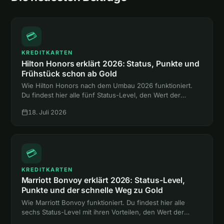
💳
KREDITKARTEN
Hilton Honors erklärt 2026: Status, Punkte und
Frühstück schon ab Gold
Wie Hilton Honors nach dem Umbau 2026 funktioniert.
Du findest hier alle fünf Status-Level, den Wert der
Punkte und den Weg zum Gold-Status mit Frühstück,
18. Juli 2026
ganz ohne Hotelnacht.
💳
KREDITKARTEN
Marriott Bonvoy erklärt 2026: Status-Level,
Punkte und der schnelle Weg zu Gold
Wie Marriott Bonvoy funktioniert. Du findest hier alle
sechs Status-Level mit ihren Vorteilen, den Wert der
Punkte und zwei Abkürzungen zum Gold-Status ohne