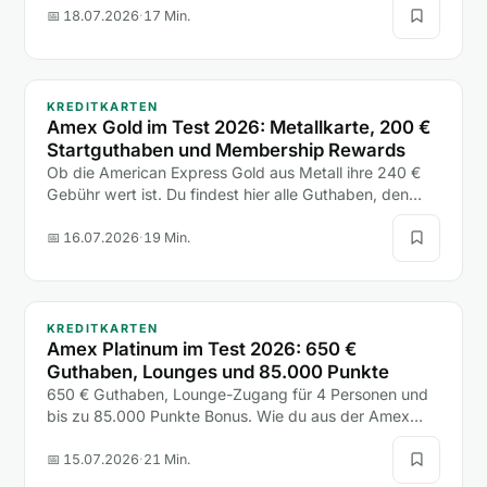
eine einzige Hotelnacht.
📅 18.07.2026
·
17 Min.
KREDITKARTEN
Amex Gold im Test 2026: Metallkarte, 200 €
Startguthaben und Membership Rewards
Ob die American Express Gold aus Metall ihre 240 €
Gebühr wert ist. Du findest hier alle Guthaben, den
200-€-Bonus, die Versicherungen und den Vergleich
mit Platinum und Payback Amex.
📅 16.07.2026
·
19 Min.
KREDITKARTEN
Amex Platinum im Test 2026: 650 €
Guthaben, Lounges und 85.000 Punkte
650 € Guthaben, Lounge-Zugang für 4 Personen und
bis zu 85.000 Punkte Bonus. Wie du aus der Amex
Platinum mehr rausholst, als sie kostet, liest du hier.
📅 15.07.2026
·
21 Min.