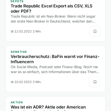
DEPOTS
Trade Republic Excel Export als CSV, XLS
oder PDF?
Trade Republic ist ein Neo-Broker. Wenn nicht sogar
der erste Neo-Broker in Deutschland, welcher den
Boom der neuen Depot-Anbieter (hier zum Depot-
Vergleich)…
📅 12.02.2022
·
2 Min.
SONSTIGE
Verbraucherschutz: BaFin warnt vor Finanz-
Influencern
Ob Social Media, Podcast oder Finanz-Blog. Noch nie
war es so einfach, sich Informationen über das Thema
Finanzen anzueignen.
📅 10.02.2022
·
2 Min.
AKTIEN
Was ist ein ADR? Aktie oder American