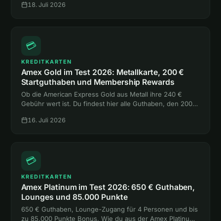
18. Juli 2026
eine einzige Hotelnacht.
💳
KREDITKARTEN
Amex Gold im Test 2026: Metallkarte, 200 €
Startguthaben und Membership Rewards
Ob die American Express Gold aus Metall ihre 240 €
Gebühr wert ist. Du findest hier alle Guthaben, den 200-
€-Bonus, die Versicherungen und den Vergleich mit
16. Juli 2026
Platinum und Payback Amex.
💳
KREDITKARTEN
Amex Platinum im Test 2026: 650 € Guthaben,
Lounges und 85.000 Punkte
650 € Guthaben, Lounge-Zugang für 4 Personen und bis
zu 85.000 Punkte Bonus. Wie du aus der Amex Platinum