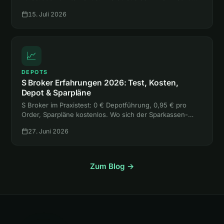
mehr rausholst, als sie kostet, liest du hier.
15. Juli 2026
📈
DEPOTS
S Broker Erfahrungen 2026: Test, Kosten,
Depot & Sparpläne
S Broker im Praxistest: 0 € Depotführung, 0,95 € pro
Order, Sparpläne kostenlos. Wo sich der Sparkassen-
Broker lohnt, wo die freie Handelsplatzwahl teuer wird
27. Juni 2026
und für wen er passt.
Zum Blog →