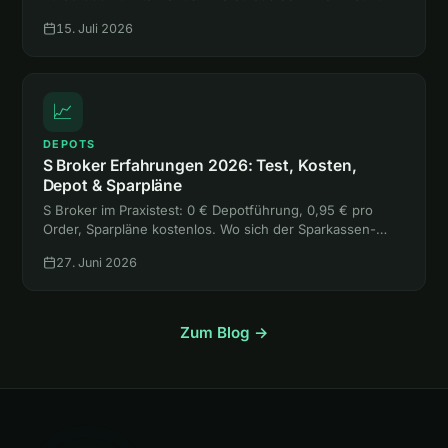
mehr rausholst, als sie kostet, liest du hier.
15. Juli 2026
📈
DEPOTS
S Broker Erfahrungen 2026: Test, Kosten,
Depot & Sparpläne
S Broker im Praxistest: 0 € Depotführung, 0,95 € pro
Order, Sparpläne kostenlos. Wo sich der Sparkassen-
Broker lohnt, wo die freie Handelsplatzwahl teuer wird
27. Juni 2026
und für wen er passt.
Zum Blog →