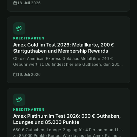
18. Juli 2026
eine einzige Hotelnacht.
💳
KREDITKARTEN
Amex Gold im Test 2026: Metallkarte, 200 €
Startguthaben und Membership Rewards
Ob die American Express Gold aus Metall ihre 240 €
Gebühr wert ist. Du findest hier alle Guthaben, den 200-
€-Bonus, die Versicherungen und den Vergleich mit
16. Juli 2026
Platinum und Payback Amex.
💳
KREDITKARTEN
Amex Platinum im Test 2026: 650 € Guthaben,
Lounges und 85.000 Punkte
650 € Guthaben, Lounge-Zugang für 4 Personen und bis
zu 85.000 Punkte Bonus. Wie du aus der Amex Platinum