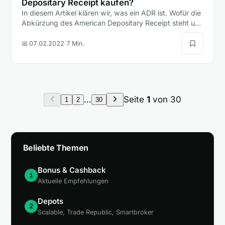
Depositary Receipt kaufen?
In diesem Artikel klären wir, was ein ADR ist. Wofür die
Abkürzung des American Depositary Receipt steht und
ob Anleger mit einem ADR oder einer Aktie besser…
📅 07.02.2022
·
7 Min.
…
Seite
1
von 30
1
2
30
Beliebte Themen
Bonus & Cashback
1
Aktuelle Empfehlungen
Depots
2
Scalable, Trade Republic, Smartbroker