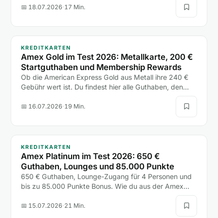
eine einzige Hotelnacht.
📅 18.07.2026
·
17 Min.
KREDITKARTEN
Amex Gold im Test 2026: Metallkarte, 200 €
Startguthaben und Membership Rewards
Ob die American Express Gold aus Metall ihre 240 €
Gebühr wert ist. Du findest hier alle Guthaben, den
200-€-Bonus, die Versicherungen und den Vergleich
mit Platinum und Payback Amex.
📅 16.07.2026
·
19 Min.
KREDITKARTEN
Amex Platinum im Test 2026: 650 €
Guthaben, Lounges und 85.000 Punkte
650 € Guthaben, Lounge-Zugang für 4 Personen und
bis zu 85.000 Punkte Bonus. Wie du aus der Amex
Platinum mehr rausholst, als sie kostet, liest du hier.
📅 15.07.2026
·
21 Min.