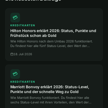
💳
KREDITKARTEN
Hilton Honors erklärt 2026: Status, Punkte und
Frühstück schon ab Gold
Wie Hilton Honors nach dem Umbau 2026 funktioniert.
Du findest hier alle fünf Status-Level, den Wert der
Punkte und den Weg zum Gold-Status mit Frühstück,
18. Juli 2026
ganz ohne Hotelnacht.
💳
KREDITKARTEN
Marriott Bonvoy erklärt 2026: Status-Level,
Punkte und der schnelle Weg zu Gold
Wie Marriott Bonvoy funktioniert. Du findest hier alle
sechs Status-Level mit ihren Vorteilen, den Wert der
Punkte und zwei Abkürzungen zum Gold-Status ohne