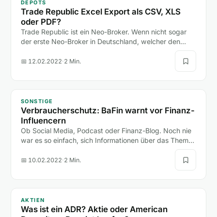
DEPOTS
Trade Republic Excel Export als CSV, XLS
oder PDF?
Trade Republic ist ein Neo-Broker. Wenn nicht sogar
der erste Neo-Broker in Deutschland, welcher den
Boom der neuen Depot-Anbieter (hier zum Depot-
Vergleich)…
📅 12.02.2022
·
2 Min.
SONSTIGE
Verbraucherschutz: BaFin warnt vor Finanz-
Influencern
Ob Social Media, Podcast oder Finanz-Blog. Noch nie
war es so einfach, sich Informationen über das Thema
Finanzen anzueignen.
📅 10.02.2022
·
2 Min.
AKTIEN
Was ist ein ADR? Aktie oder American