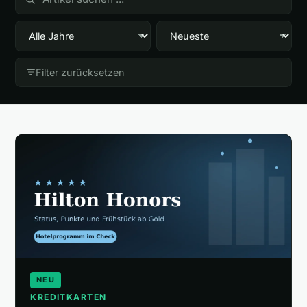
🎁
Empfehlungen
▾
📰
Artikel
Filter zurücksetzen
Wie finanziert sich diese Seite?
Über mich
NEU
KREDITKARTEN