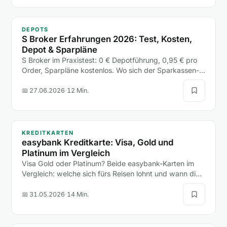
DEPOTS
S Broker Erfahrungen 2026: Test, Kosten,
Depot & Sparpläne
S Broker im Praxistest: 0 € Depotführung, 0,95 € pro
Order, Sparpläne kostenlos. Wo sich der Sparkassen-
Broker lohnt, wo die freie Handelsplatzwahl teuer wird
und für wen er passt.
📅 27.06.2026
·
12 Min.
KREDITKARTEN
easybank Kreditkarte: Visa, Gold und
Platinum im Vergleich
Visa Gold oder Platinum? Beide easybank-Karten im
Vergleich: welche sich fürs Reisen lohnt und wann die
teurere Platinum unnötig Geld kostet.
📅 31.05.2026
·
14 Min.