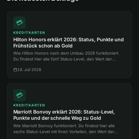
💳
KREDITKARTEN
Hilton Honors erklärt 2026: Status, Punkte und
Frühstück schon ab Gold
Wie Hilton Honors nach dem Umbau 2026 funktioniert.
Du findest hier alle fünf Status-Level, den Wert der
Punkte und den Weg zum Gold-Status mit Frühstück,
18. Juli 2026
ganz ohne Hotelnacht.
💳
KREDITKARTEN
Marriott Bonvoy erklärt 2026: Status-Level,
Punkte und der schnelle Weg zu Gold
Wie Marriott Bonvoy funktioniert. Du findest hier alle
sechs Status-Level mit ihren Vorteilen, den Wert der
Punkte und zwei Abkürzungen zum Gold-Status ohne