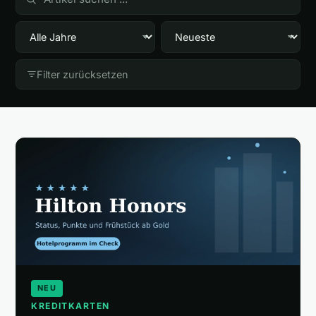
🎁
Empfehlungen
▾
📰
Artikel
Filter zurücksetzen
Wie finanziert sich diese Seite?
Über mich
NEU
KREDITKARTEN