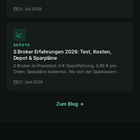
mehr rausholst, als sie kostet, liest du hier.
15. Juli 2026
📈
DEPOTS
S Broker Erfahrungen 2026: Test, Kosten,
Depot & Sparpläne
S Broker im Praxistest: 0 € Depotführung, 0,95 € pro
Order, Sparpläne kostenlos. Wo sich der Sparkassen-
Broker lohnt, wo die freie Handelsplatzwahl teuer wird
27. Juni 2026
und für wen er passt.
Zum Blog →