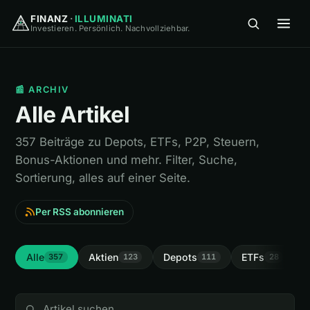
FINANZ
·
ILLUMINATI
Investieren. Persönlich. Nachvollziehbar.
FINANZ
·
ILLUMINATI
📰 ARCHIV
Alle Artikel
357 Beiträge zu Depots, ETFs, P2P, Steuern,
Bonus-Aktionen und mehr. Filter, Suche,
🏠
Home
Sortierung, alles auf einer Seite.
Per RSS abonnieren
🎓
Wissen
▾
⚖️
Vergleiche
▾
Alle
Aktien
Depots
ETFs
I
357
123
111
28
🛠
Tools
▾