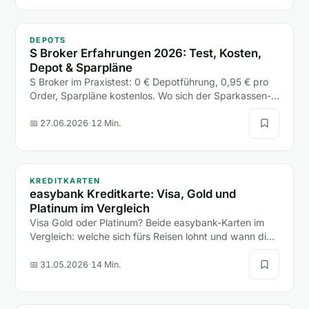
DEPOTS
S Broker Erfahrungen 2026: Test, Kosten,
Depot & Sparpläne
S Broker im Praxistest: 0 € Depotführung, 0,95 € pro
Order, Sparpläne kostenlos. Wo sich der Sparkassen-
Broker lohnt, wo die freie Handelsplatzwahl teuer wird
und für wen er passt.
📅 27.06.2026
·
12 Min.
KREDITKARTEN
easybank Kreditkarte: Visa, Gold und
Platinum im Vergleich
Visa Gold oder Platinum? Beide easybank-Karten im
Vergleich: welche sich fürs Reisen lohnt und wann die
teurere Platinum unnötig Geld kostet.
📅 31.05.2026
·
14 Min.