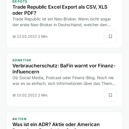
DEPOTS
Trade Republic Excel Export als CSV, XLS
oder PDF?
Trade Republic ist ein Neo-Broker. Wenn nicht sogar
der erste Neo-Broker in Deutschland, welcher den
Boom der neuen Depot-Anbieter (hier zum Depot-
Vergleich)…
📅 12.02.2022
·
2 Min.
SONSTIGE
Verbraucherschutz: BaFin warnt vor Finanz-
Influencern
Ob Social Media, Podcast oder Finanz-Blog. Noch nie
war es so einfach, sich Informationen über das Thema
Finanzen anzueignen.
📅 10.02.2022
·
2 Min.
AKTIEN
Was ist ein ADR? Aktie oder American