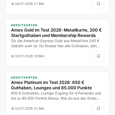
eine einzige Hotelnacht.
📅 18.07.2026
·
17 Min.
KREDITKARTEN
Amex Gold im Test 2026: Metallkarte, 200 €
Startguthaben und Membership Rewards
Ob die American Express Gold aus Metall ihre 240 €
Gebühr wert ist. Du findest hier alle Guthaben, den
200-€-Bonus, die Versicherungen und den Vergleich
mit Platinum und Payback Amex.
📅 16.07.2026
·
19 Min.
KREDITKARTEN
Amex Platinum im Test 2026: 650 €
Guthaben, Lounges und 85.000 Punkte
650 € Guthaben, Lounge-Zugang für 4 Personen und
bis zu 85.000 Punkte Bonus. Wie du aus der Amex
Platinum mehr rausholst, als sie kostet, liest du hier.
📅 15.07.2026
·
21 Min.