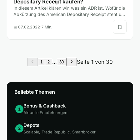
Depositary Receipt kaufen?
In diesem Artikel klären wir, was ein ADR ist. Wofür die
Abkürzung des American Depositary Receipt steht und
ob Anleger mit einem ADR oder einer Aktie besser…
📅 07.02.2022
·
7 Min.
…
Seite
1
von 30
1
2
30
Beliebte Themen
Bonus & Cashback
1
Aktuelle Empfehlungen
Depots
2
Scalable, Trade Republic, Smartbroker