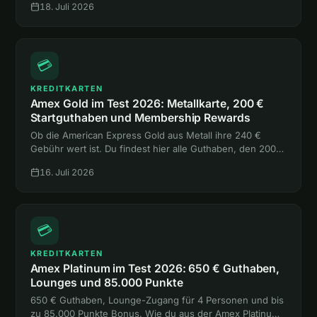
18. Juli 2026
eine einzige Hotelnacht.
💳
KREDITKARTEN
Amex Gold im Test 2026: Metallkarte, 200 €
Startguthaben und Membership Rewards
Ob die American Express Gold aus Metall ihre 240 €
Gebühr wert ist. Du findest hier alle Guthaben, den 200-
€-Bonus, die Versicherungen und den Vergleich mit
16. Juli 2026
Platinum und Payback Amex.
💳
KREDITKARTEN
Amex Platinum im Test 2026: 650 € Guthaben,
Lounges und 85.000 Punkte
650 € Guthaben, Lounge-Zugang für 4 Personen und bis
zu 85.000 Punkte Bonus. Wie du aus der Amex Platinum