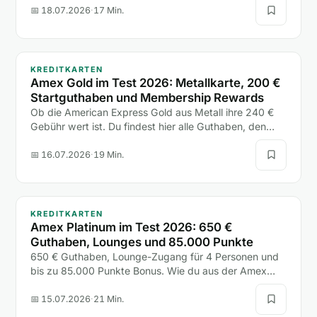
eine einzige Hotelnacht.
📅 18.07.2026
·
17 Min.
KREDITKARTEN
Amex Gold im Test 2026: Metallkarte, 200 €
Startguthaben und Membership Rewards
Ob die American Express Gold aus Metall ihre 240 €
Gebühr wert ist. Du findest hier alle Guthaben, den
200-€-Bonus, die Versicherungen und den Vergleich
mit Platinum und Payback Amex.
📅 16.07.2026
·
19 Min.
KREDITKARTEN
Amex Platinum im Test 2026: 650 €
Guthaben, Lounges und 85.000 Punkte
650 € Guthaben, Lounge-Zugang für 4 Personen und
bis zu 85.000 Punkte Bonus. Wie du aus der Amex
Platinum mehr rausholst, als sie kostet, liest du hier.
📅 15.07.2026
·
21 Min.