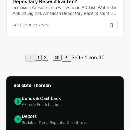
Depositary Receipt kaufen?
In diesem Artikel klären wir, was ein ADR ist. Wofür die
Abkürzung des American Depositary Receipt steht und
ob Anleger mit einem ADR oder einer Aktie besser…
📅 07.02.2022
·
7 Min.
…
Seite
1
von 30
1
2
30
Beliebte Themen
Bonus & Cashback
1
Aktuelle Empfehlungen
Depots
2
Scalable, Trade Republic, Smartbroker