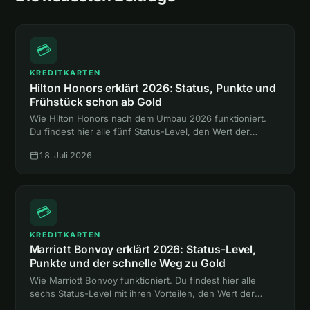
💳
KREDITKARTEN
Hilton Honors erklärt 2026: Status, Punkte und
Frühstück schon ab Gold
Wie Hilton Honors nach dem Umbau 2026 funktioniert.
Du findest hier alle fünf Status-Level, den Wert der
Punkte und den Weg zum Gold-Status mit Frühstück,
18. Juli 2026
ganz ohne Hotelnacht.
💳
KREDITKARTEN
Marriott Bonvoy erklärt 2026: Status-Level,
Punkte und der schnelle Weg zu Gold
Wie Marriott Bonvoy funktioniert. Du findest hier alle
sechs Status-Level mit ihren Vorteilen, den Wert der
Punkte und zwei Abkürzungen zum Gold-Status ohne