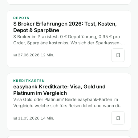
DEPOTS
S Broker Erfahrungen 2026: Test, Kosten,
Depot & Sparpläne
S Broker im Praxistest: 0 € Depotführung, 0,95 € pro
Order, Sparpläne kostenlos. Wo sich der Sparkassen-
Broker lohnt, wo die freie Handelsplatzwahl teuer wird
und für wen er passt.
📅 27.06.2026
·
12 Min.
KREDITKARTEN
easybank Kreditkarte: Visa, Gold und
Platinum im Vergleich
Visa Gold oder Platinum? Beide easybank-Karten im
Vergleich: welche sich fürs Reisen lohnt und wann die
teurere Platinum unnötig Geld kostet.
📅 31.05.2026
·
14 Min.