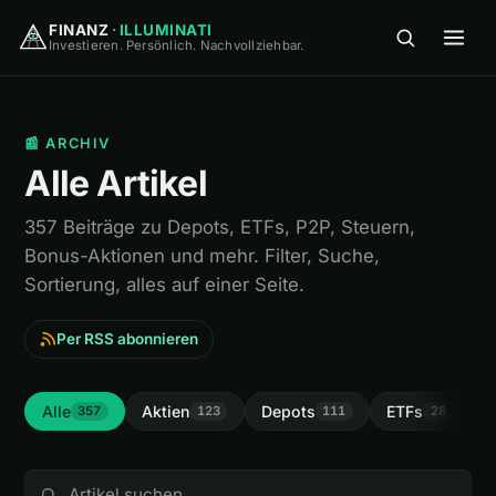
FINANZ
·
ILLUMINATI
Investieren. Persönlich. Nachvollziehbar.
FINANZ
·
ILLUMINATI
📰 ARCHIV
Alle Artikel
357 Beiträge zu Depots, ETFs, P2P, Steuern,
Bonus-Aktionen und mehr. Filter, Suche,
🏠
Home
Sortierung, alles auf einer Seite.
Per RSS abonnieren
🎓
Wissen
▾
⚖️
Vergleiche
▾
Alle
Aktien
Depots
ETFs
I
357
123
111
28
🛠
Tools
▾