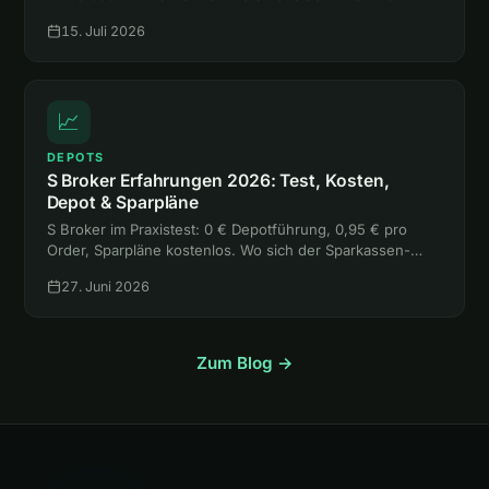
mehr rausholst, als sie kostet, liest du hier.
15. Juli 2026
📈
DEPOTS
S Broker Erfahrungen 2026: Test, Kosten,
Depot & Sparpläne
S Broker im Praxistest: 0 € Depotführung, 0,95 € pro
Order, Sparpläne kostenlos. Wo sich der Sparkassen-
Broker lohnt, wo die freie Handelsplatzwahl teuer wird
27. Juni 2026
und für wen er passt.
Zum Blog →