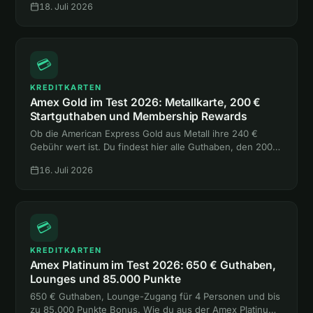
18. Juli 2026
eine einzige Hotelnacht.
💳
KREDITKARTEN
Amex Gold im Test 2026: Metallkarte, 200 €
Startguthaben und Membership Rewards
Ob die American Express Gold aus Metall ihre 240 €
Gebühr wert ist. Du findest hier alle Guthaben, den 200-
€-Bonus, die Versicherungen und den Vergleich mit
16. Juli 2026
Platinum und Payback Amex.
💳
KREDITKARTEN
Amex Platinum im Test 2026: 650 € Guthaben,
Lounges und 85.000 Punkte
650 € Guthaben, Lounge-Zugang für 4 Personen und bis
zu 85.000 Punkte Bonus. Wie du aus der Amex Platinum