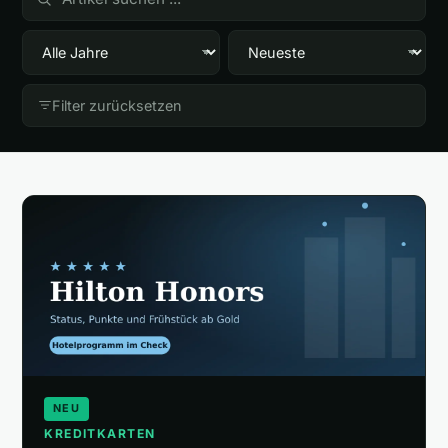
🎁
Empfehlungen
▾
📰
Artikel
Filter zurücksetzen
Wie finanziert sich diese Seite?
Über mich
NEU
KREDITKARTEN