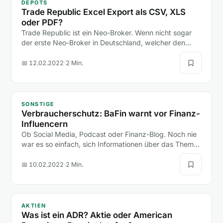
DEPOTS
Trade Republic Excel Export als CSV, XLS
oder PDF?
Trade Republic ist ein Neo-Broker. Wenn nicht sogar
der erste Neo-Broker in Deutschland, welcher den
Boom der neuen Depot-Anbieter (hier zum Depot-
Vergleich)…
📅 12.02.2022
·
2 Min.
SONSTIGE
Verbraucherschutz: BaFin warnt vor Finanz-
Influencern
Ob Social Media, Podcast oder Finanz-Blog. Noch nie
war es so einfach, sich Informationen über das Thema
Finanzen anzueignen.
📅 10.02.2022
·
2 Min.
AKTIEN
Was ist ein ADR? Aktie oder American