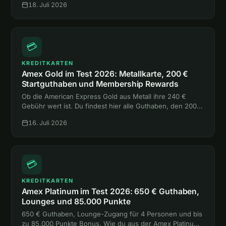
18. Juli 2026
eine einzige Hotelnacht.
💳
KREDITKARTEN
Amex Gold im Test 2026: Metallkarte, 200 €
Startguthaben und Membership Rewards
Ob die American Express Gold aus Metall ihre 240 €
Gebühr wert ist. Du findest hier alle Guthaben, den 200-
€-Bonus, die Versicherungen und den Vergleich mit
16. Juli 2026
Platinum und Payback Amex.
💳
KREDITKARTEN
Amex Platinum im Test 2026: 650 € Guthaben,
Lounges und 85.000 Punkte
650 € Guthaben, Lounge-Zugang für 4 Personen und bis
zu 85.000 Punkte Bonus. Wie du aus der Amex Platinum