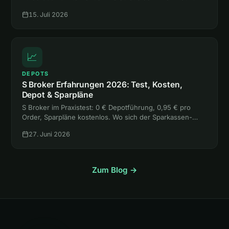
mehr rausholst, als sie kostet, liest du hier.
15. Juli 2026
📈
DEPOTS
S Broker Erfahrungen 2026: Test, Kosten,
Depot & Sparpläne
S Broker im Praxistest: 0 € Depotführung, 0,95 € pro
Order, Sparpläne kostenlos. Wo sich der Sparkassen-
Broker lohnt, wo die freie Handelsplatzwahl teuer wird
27. Juni 2026
und für wen er passt.
Zum Blog →