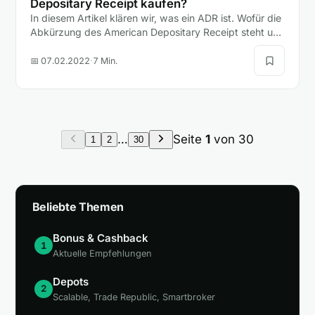
Depositary Receipt kaufen?
In diesem Artikel klären wir, was ein ADR ist. Wofür die
Abkürzung des American Depositary Receipt steht und
ob Anleger mit einem ADR oder einer Aktie besser…
📅 07.02.2022
·
7 Min.
…
Seite
1
von 30
1
2
30
Beliebte Themen
Bonus & Cashback
1
Aktuelle Empfehlungen
Depots
2
Scalable, Trade Republic, Smartbroker