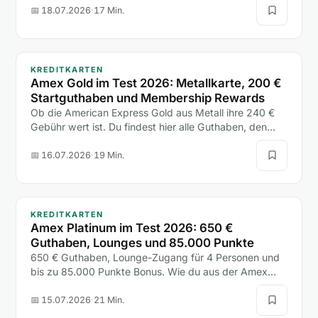
eine einzige Hotelnacht.
📅 18.07.2026
·
17 Min.
KREDITKARTEN
Amex Gold im Test 2026: Metallkarte, 200 €
Startguthaben und Membership Rewards
Ob die American Express Gold aus Metall ihre 240 €
Gebühr wert ist. Du findest hier alle Guthaben, den
200-€-Bonus, die Versicherungen und den Vergleich
mit Platinum und Payback Amex.
📅 16.07.2026
·
19 Min.
KREDITKARTEN
Amex Platinum im Test 2026: 650 €
Guthaben, Lounges und 85.000 Punkte
650 € Guthaben, Lounge-Zugang für 4 Personen und
bis zu 85.000 Punkte Bonus. Wie du aus der Amex
Platinum mehr rausholst, als sie kostet, liest du hier.
📅 15.07.2026
·
21 Min.