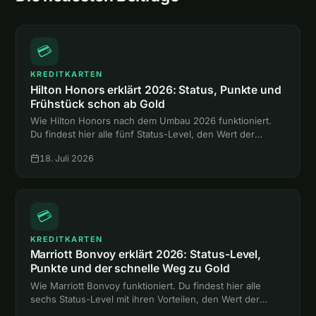
💳
KREDITKARTEN
Hilton Honors erklärt 2026: Status, Punkte und
Frühstück schon ab Gold
Wie Hilton Honors nach dem Umbau 2026 funktioniert.
Du findest hier alle fünf Status-Level, den Wert der
Punkte und den Weg zum Gold-Status mit Frühstück,
18. Juli 2026
ganz ohne Hotelnacht.
💳
KREDITKARTEN
Marriott Bonvoy erklärt 2026: Status-Level,
Punkte und der schnelle Weg zu Gold
Wie Marriott Bonvoy funktioniert. Du findest hier alle
sechs Status-Level mit ihren Vorteilen, den Wert der
Punkte und zwei Abkürzungen zum Gold-Status ohne