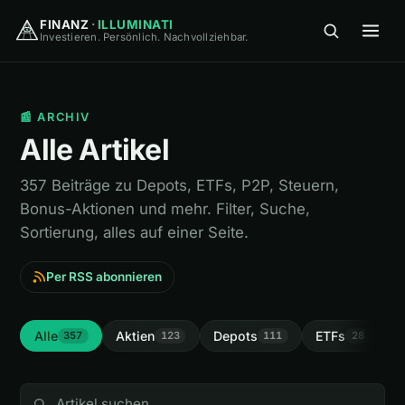
FINANZ
·
ILLUMINATI
Investieren. Persönlich. Nachvollziehbar.
FINANZ
·
ILLUMINATI
📰 ARCHIV
Alle Artikel
357 Beiträge zu Depots, ETFs, P2P, Steuern,
Bonus-Aktionen und mehr. Filter, Suche,
🏠
Home
Sortierung, alles auf einer Seite.
Per RSS abonnieren
🎓
Wissen
▾
⚖️
Vergleiche
▾
Alle
Aktien
Depots
ETFs
I
357
123
111
28
🛠
Tools
▾