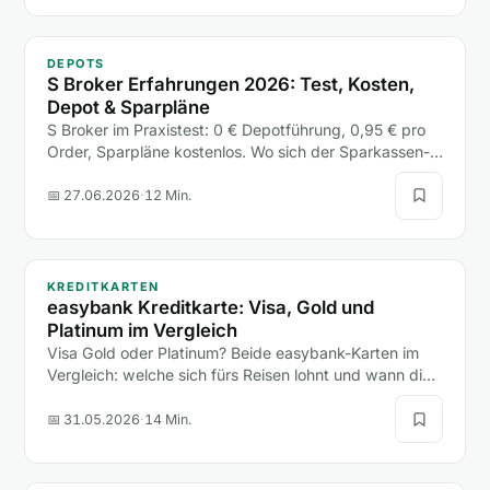
DEPOTS
S Broker Erfahrungen 2026: Test, Kosten,
Depot & Sparpläne
S Broker im Praxistest: 0 € Depotführung, 0,95 € pro
Order, Sparpläne kostenlos. Wo sich der Sparkassen-
Broker lohnt, wo die freie Handelsplatzwahl teuer wird
und für wen er passt.
📅 27.06.2026
·
12 Min.
KREDITKARTEN
easybank Kreditkarte: Visa, Gold und
Platinum im Vergleich
Visa Gold oder Platinum? Beide easybank-Karten im
Vergleich: welche sich fürs Reisen lohnt und wann die
teurere Platinum unnötig Geld kostet.
📅 31.05.2026
·
14 Min.