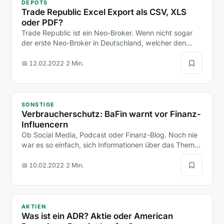
DEPOTS
Trade Republic Excel Export als CSV, XLS
oder PDF?
Trade Republic ist ein Neo-Broker. Wenn nicht sogar
der erste Neo-Broker in Deutschland, welcher den
Boom der neuen Depot-Anbieter (hier zum Depot-
Vergleich)…
📅 12.02.2022
·
2 Min.
SONSTIGE
Verbraucherschutz: BaFin warnt vor Finanz-
Influencern
Ob Social Media, Podcast oder Finanz-Blog. Noch nie
war es so einfach, sich Informationen über das Thema
Finanzen anzueignen.
📅 10.02.2022
·
2 Min.
AKTIEN
Was ist ein ADR? Aktie oder American