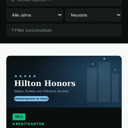
🎁
Empfehlungen
▾
📰
Artikel
Filter zurücksetzen
Wie finanziert sich diese Seite?
Über mich
NEU
KREDITKARTEN